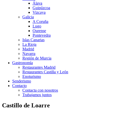
Álava
Guipúzcoa
Vizcaya
Galicia
A Coruña
Lugo
Ourense
Pontevedra
Islas Canarias
La Rioja
Madrid
Navarra
Región de Murcia
Gastronomía
Restaurantes Madrid
Restaurantes Castilla y León
Enoturismo
Senderismo
Contacto
Contacta con nosotros
Trabajamos juntos
Castillo de Loarre