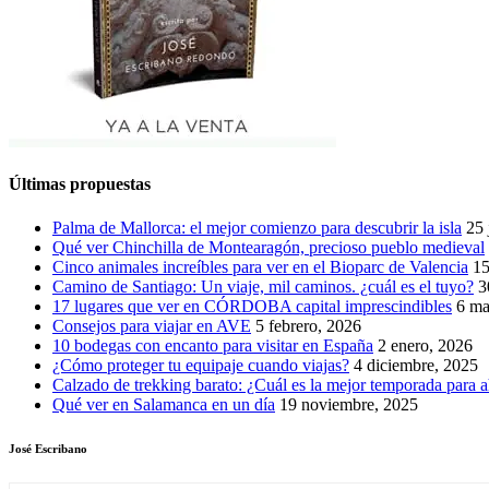
Últimas propuestas
Palma de Mallorca: el mejor comienzo para descubrir la isla
25 
Qué ver Chinchilla de Montearagón, precioso pueblo medieval
Cinco animales increíbles para ver en el Bioparc de Valencia
15
Camino de Santiago: Un viaje, mil caminos. ¿cuál es el tuyo?
3
17 lugares que ver en CÓRDOBA capital imprescindibles
6 ma
Consejos para viajar en AVE
5 febrero, 2026
10 bodegas con encanto para visitar en España
2 enero, 2026
¿Cómo proteger tu equipaje cuando viajas?
4 diciembre, 2025
Calzado de trekking barato: ¿Cuál es la mejor temporada para a
Qué ver en Salamanca en un día
19 noviembre, 2025
José Escribano