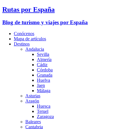
Rutas por España
Blog de turismo y viajes por España
Conócenos
Mapa de artículos
Destinos
Andalucia
Sevilla
Almería
Cádiz
Córdoba
Granada
Huelva
Jaen
Málaga
Asturias
Aragón
Huesca
Teruel
Zaragoza
Baleares
Cantabria