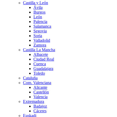
Castilla y León
Ávila
Burgos
León
Palencia
Salamanca
Segovia
Soria
Valladolid
Zamora
Castilla La Mancha
Albacete
Ciudad Real
Cuenca
Guadalajara
Toledo
Cataluña
Com. Valenciana
Alicante
Castellón
Valencia
Extremadura
Badajoz
Cáceres
Euskadi