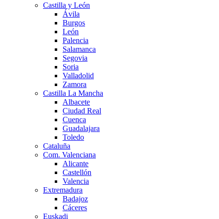
Castilla y León
Ávila
Burgos
León
Palencia
Salamanca
Segovia
Soria
Valladolid
Zamora
Castilla La Mancha
Albacete
Ciudad Real
Cuenca
Guadalajara
Toledo
Cataluña
Com. Valenciana
Alicante
Castellón
Valencia
Extremadura
Badajoz
Cáceres
Euskadi