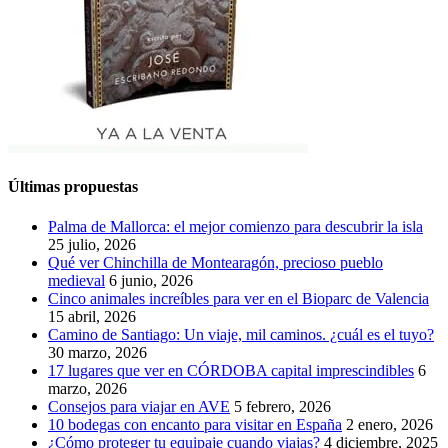
Últimas propuestas
Palma de Mallorca: el mejor comienzo para descubrir la isla
25 julio, 2026
Qué ver Chinchilla de Montearagón, precioso pueblo
medieval
6 junio, 2026
Cinco animales increíbles para ver en el Bioparc de Valencia
15 abril, 2026
Camino de Santiago: Un viaje, mil caminos. ¿cuál es el tuyo?
30 marzo, 2026
17 lugares que ver en CÓRDOBA capital imprescindibles
6
marzo, 2026
Consejos para viajar en AVE
5 febrero, 2026
10 bodegas con encanto para visitar en España
2 enero, 2026
¿Cómo proteger tu equipaje cuando viajas?
4 diciembre, 2025