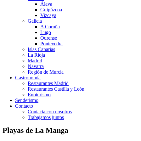
Álava
Guipúzcoa
Vizcaya
Galicia
A Coruña
Lugo
Ourense
Pontevedra
Islas Canarias
La Rioja
Madrid
Navarra
Región de Murcia
Gastronomía
Restaurantes Madrid
Restaurantes Castilla y León
Enoturismo
Senderismo
Contacto
Contacta con nosotros
Trabajamos juntos
Playas de La Manga