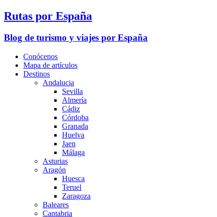
Rutas por España
Blog de turismo y viajes por España
Conócenos
Mapa de artículos
Destinos
Andalucia
Sevilla
Almería
Cádiz
Córdoba
Granada
Huelva
Jaen
Málaga
Asturias
Aragón
Huesca
Teruel
Zaragoza
Baleares
Cantabria