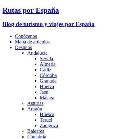
Rutas por España
Blog de turismo y viajes por España
Conócenos
Mapa de artículos
Destinos
Andalucia
Sevilla
Almería
Cádiz
Córdoba
Granada
Huelva
Jaen
Málaga
Asturias
Aragón
Huesca
Teruel
Zaragoza
Baleares
Cantabria