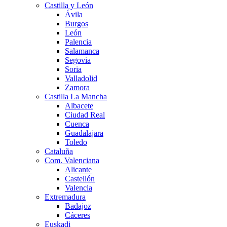
Castilla y León
Ávila
Burgos
León
Palencia
Salamanca
Segovia
Soria
Valladolid
Zamora
Castilla La Mancha
Albacete
Ciudad Real
Cuenca
Guadalajara
Toledo
Cataluña
Com. Valenciana
Alicante
Castellón
Valencia
Extremadura
Badajoz
Cáceres
Euskadi