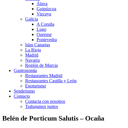
Álava
Guipúzcoa
Vizcaya
Galicia
A Coruña
Lugo
Ourense
Pontevedra
Islas Canarias
La Rioja
Madrid
Navarra
Región de Murcia
Gastronomía
Restaurantes Madrid
Restaurantes Castilla y León
Enoturismo
Senderismo
Contacto
Contacta con nosotros
Trabajamos juntos
Belén de Porticum Salutis – Ocaña