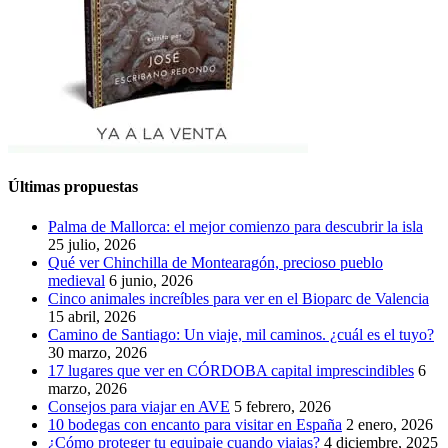
Últimas propuestas
Palma de Mallorca: el mejor comienzo para descubrir la isla
25 julio, 2026
Qué ver Chinchilla de Montearagón, precioso pueblo
medieval
6 junio, 2026
Cinco animales increíbles para ver en el Bioparc de Valencia
15 abril, 2026
Camino de Santiago: Un viaje, mil caminos. ¿cuál es el tuyo?
30 marzo, 2026
17 lugares que ver en CÓRDOBA capital imprescindibles
6
marzo, 2026
Consejos para viajar en AVE
5 febrero, 2026
10 bodegas con encanto para visitar en España
2 enero, 2026
¿Cómo proteger tu equipaje cuando viajas?
4 diciembre, 2025