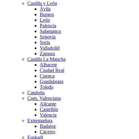
Castilla y León
Ávila
Burgos
León
Palencia
Salamanca
Segovia
Soria
Valladolid
Zamora
Castilla La Mancha
Albacete
Ciudad Real
Cuenca
Guadalajara
Toledo
Cataluña
Com. Valenciana
Alicante
Castellón
Valencia
Extremadura
Badajoz
Cáceres
Euskadi