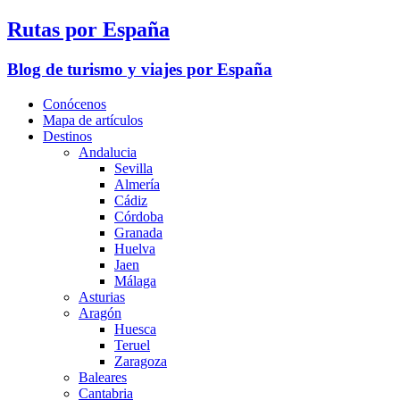
Rutas por España
Blog de turismo y viajes por España
Conócenos
Mapa de artículos
Destinos
Andalucia
Sevilla
Almería
Cádiz
Córdoba
Granada
Huelva
Jaen
Málaga
Asturias
Aragón
Huesca
Teruel
Zaragoza
Baleares
Cantabria