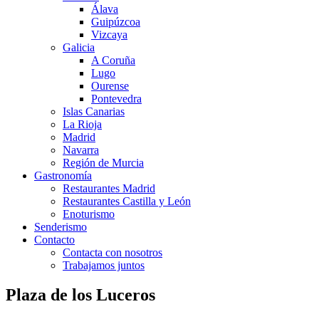
Álava
Guipúzcoa
Vizcaya
Galicia
A Coruña
Lugo
Ourense
Pontevedra
Islas Canarias
La Rioja
Madrid
Navarra
Región de Murcia
Gastronomía
Restaurantes Madrid
Restaurantes Castilla y León
Enoturismo
Senderismo
Contacto
Contacta con nosotros
Trabajamos juntos
Plaza de los Luceros