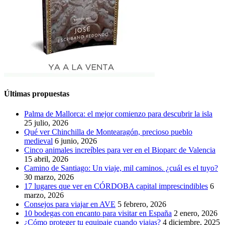
Últimas propuestas
Palma de Mallorca: el mejor comienzo para descubrir la isla
25 julio, 2026
Qué ver Chinchilla de Montearagón, precioso pueblo
medieval
6 junio, 2026
Cinco animales increíbles para ver en el Bioparc de Valencia
15 abril, 2026
Camino de Santiago: Un viaje, mil caminos. ¿cuál es el tuyo?
30 marzo, 2026
17 lugares que ver en CÓRDOBA capital imprescindibles
6
marzo, 2026
Consejos para viajar en AVE
5 febrero, 2026
10 bodegas con encanto para visitar en España
2 enero, 2026
¿Cómo proteger tu equipaje cuando viajas?
4 diciembre, 2025