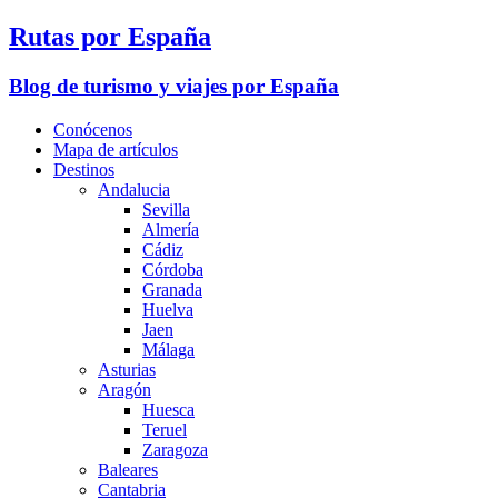
Rutas por España
Blog de turismo y viajes por España
Conócenos
Mapa de artículos
Destinos
Andalucia
Sevilla
Almería
Cádiz
Córdoba
Granada
Huelva
Jaen
Málaga
Asturias
Aragón
Huesca
Teruel
Zaragoza
Baleares
Cantabria