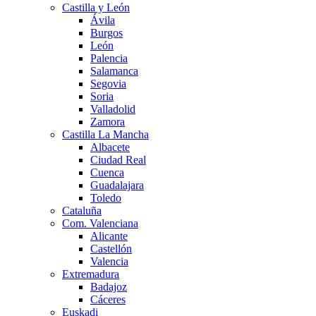
Castilla y León
Ávila
Burgos
León
Palencia
Salamanca
Segovia
Soria
Valladolid
Zamora
Castilla La Mancha
Albacete
Ciudad Real
Cuenca
Guadalajara
Toledo
Cataluña
Com. Valenciana
Alicante
Castellón
Valencia
Extremadura
Badajoz
Cáceres
Euskadi