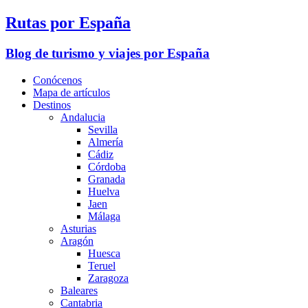
Rutas por España
Blog de turismo y viajes por España
Conócenos
Mapa de artículos
Destinos
Andalucia
Sevilla
Almería
Cádiz
Córdoba
Granada
Huelva
Jaen
Málaga
Asturias
Aragón
Huesca
Teruel
Zaragoza
Baleares
Cantabria