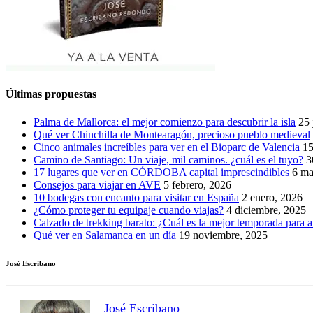
Últimas propuestas
Palma de Mallorca: el mejor comienzo para descubrir la isla
25 
Qué ver Chinchilla de Montearagón, precioso pueblo medieval
Cinco animales increíbles para ver en el Bioparc de Valencia
15
Camino de Santiago: Un viaje, mil caminos. ¿cuál es el tuyo?
3
17 lugares que ver en CÓRDOBA capital imprescindibles
6 ma
Consejos para viajar en AVE
5 febrero, 2026
10 bodegas con encanto para visitar en España
2 enero, 2026
¿Cómo proteger tu equipaje cuando viajas?
4 diciembre, 2025
Calzado de trekking barato: ¿Cuál es la mejor temporada para a
Qué ver en Salamanca en un día
19 noviembre, 2025
José Escribano
José Escribano