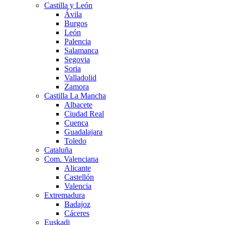
Castilla y León
Ávila
Burgos
León
Palencia
Salamanca
Segovia
Soria
Valladolid
Zamora
Castilla La Mancha
Albacete
Ciudad Real
Cuenca
Guadalajara
Toledo
Cataluña
Com. Valenciana
Alicante
Castellón
Valencia
Extremadura
Badajoz
Cáceres
Euskadi