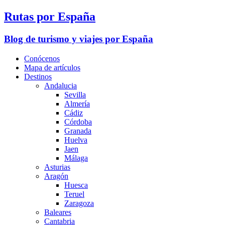
Rutas por España
Blog de turismo y viajes por España
Conócenos
Mapa de artículos
Destinos
Andalucia
Sevilla
Almería
Cádiz
Córdoba
Granada
Huelva
Jaen
Málaga
Asturias
Aragón
Huesca
Teruel
Zaragoza
Baleares
Cantabria