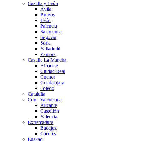
Castilla y León
Ávila
Burgos
León
Palencia
Salamanca
Segovia
Soria
Valladolid
Zamora
Castilla La Mancha
Albacete
Ciudad Real
Cuenca
Guadalajara
Toledo
Cataluña
Com. Valenciana
Alicante
Castellón
Valencia
Extremadura
Badajoz
Cáceres
Euskadi