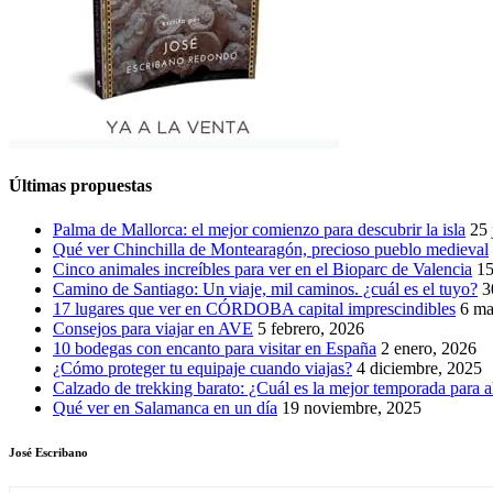
Últimas propuestas
Palma de Mallorca: el mejor comienzo para descubrir la isla
25 
Qué ver Chinchilla de Montearagón, precioso pueblo medieval
Cinco animales increíbles para ver en el Bioparc de Valencia
15
Camino de Santiago: Un viaje, mil caminos. ¿cuál es el tuyo?
3
17 lugares que ver en CÓRDOBA capital imprescindibles
6 ma
Consejos para viajar en AVE
5 febrero, 2026
10 bodegas con encanto para visitar en España
2 enero, 2026
¿Cómo proteger tu equipaje cuando viajas?
4 diciembre, 2025
Calzado de trekking barato: ¿Cuál es la mejor temporada para a
Qué ver en Salamanca en un día
19 noviembre, 2025
José Escribano