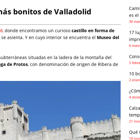
Camin
más bonitos de Valladolid
es el
30 mar
el
, donde encontramos un curioso
castillo en forma de
17 l
se asienta. Y en cuyo interior se encuentra el
Museo del
impr
6 marz
Conse
ubterráneas situadas en la ladera de la montaña del
5 febr
ga de Protos
, con denominación de origen de Ribera de
10 b
2 ener
¿Cóm
4 dici
Calza
temp
21 nov
Qué 
19 nov