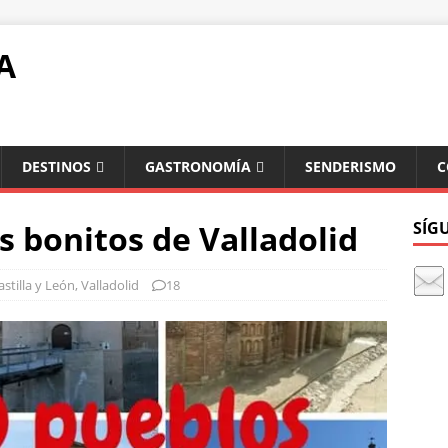
A
DESTINOS
GASTRONOMÍA
SENDERISMO
C
s bonitos de Valladolid
SÍG
astilla y León
,
Valladolid
18