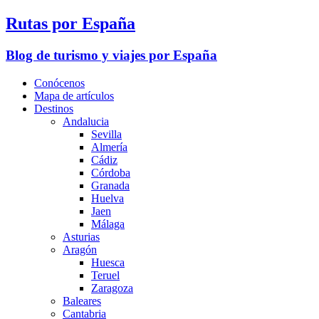
Rutas por España
Blog de turismo y viajes por España
Conócenos
Mapa de artículos
Destinos
Andalucia
Sevilla
Almería
Cádiz
Córdoba
Granada
Huelva
Jaen
Málaga
Asturias
Aragón
Huesca
Teruel
Zaragoza
Baleares
Cantabria