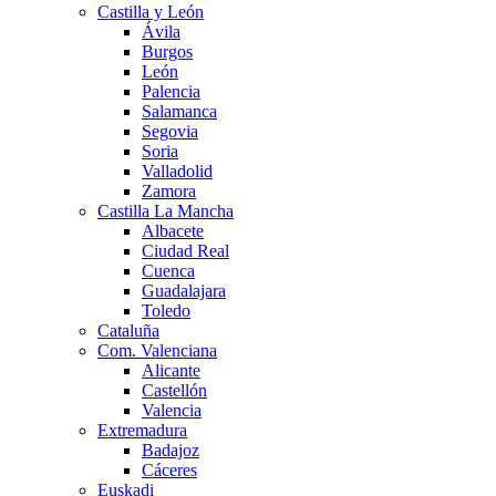
Castilla y León
Ávila
Burgos
León
Palencia
Salamanca
Segovia
Soria
Valladolid
Zamora
Castilla La Mancha
Albacete
Ciudad Real
Cuenca
Guadalajara
Toledo
Cataluña
Com. Valenciana
Alicante
Castellón
Valencia
Extremadura
Badajoz
Cáceres
Euskadi