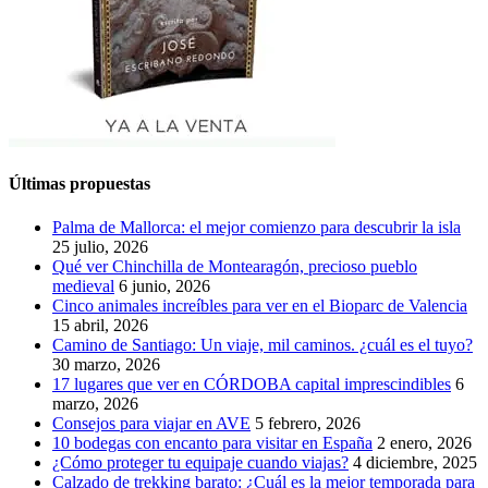
Últimas propuestas
Palma de Mallorca: el mejor comienzo para descubrir la isla
25 julio, 2026
Qué ver Chinchilla de Montearagón, precioso pueblo
medieval
6 junio, 2026
Cinco animales increíbles para ver en el Bioparc de Valencia
15 abril, 2026
Camino de Santiago: Un viaje, mil caminos. ¿cuál es el tuyo?
30 marzo, 2026
17 lugares que ver en CÓRDOBA capital imprescindibles
6
marzo, 2026
Consejos para viajar en AVE
5 febrero, 2026
10 bodegas con encanto para visitar en España
2 enero, 2026
¿Cómo proteger tu equipaje cuando viajas?
4 diciembre, 2025
Calzado de trekking barato: ¿Cuál es la mejor temporada para