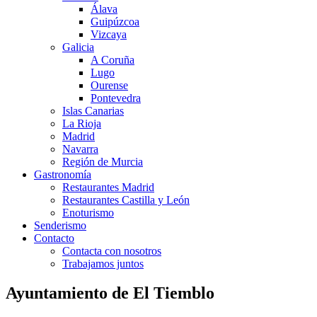
Álava
Guipúzcoa
Vizcaya
Galicia
A Coruña
Lugo
Ourense
Pontevedra
Islas Canarias
La Rioja
Madrid
Navarra
Región de Murcia
Gastronomía
Restaurantes Madrid
Restaurantes Castilla y León
Enoturismo
Senderismo
Contacto
Contacta con nosotros
Trabajamos juntos
Ayuntamiento de El Tiemblo