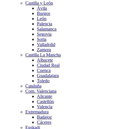
Castilla y León
Ávila
Burgos
León
Palencia
Salamanca
Segovia
Soria
Valladolid
Zamora
Castilla La Mancha
Albacete
Ciudad Real
Cuenca
Guadalajara
Toledo
Cataluña
Com. Valenciana
Alicante
Castellón
Valencia
Extremadura
Badajoz
Cáceres
Euskadi