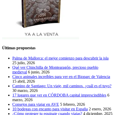
Últimas propuestas
Palma de Mallorca: el mejor comienzo para descubrir la isla
25 julio, 2026
Qué ver Chinchilla de Montearagón, precioso pueblo
medieval
6 junio, 2026
Cinco animales increíbles para ver en el Bioparc de Valencia
15 abril, 2026
Camino de Santiago: Un viaje, mil caminos. ¿cuál es el tuyo?
30 marzo, 2026
17 lugares que ver en CÓRDOBA capital imprescindibles
6
marzo, 2026
Consejos para viajar en AVE
5 febrero, 2026
10 bodegas con encanto para visitar en España
2 enero, 2026
¿Cómo proteger tu equipaje cuando viajas?
4 diciembre, 2025