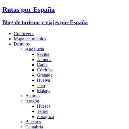
Rutas por España
Blog de turismo y viajes por España
Conócenos
Mapa de artículos
Destinos
Andalucia
Sevilla
Almería
Cádiz
Córdoba
Granada
Huelva
Jaen
Málaga
Asturias
Aragón
Huesca
Teruel
Zaragoza
Baleares
Cantabria