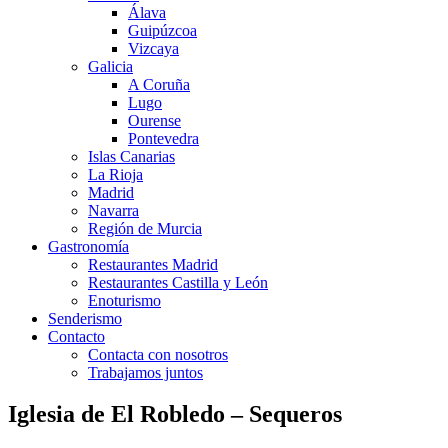
Álava
Guipúzcoa
Vizcaya
Galicia
A Coruña
Lugo
Ourense
Pontevedra
Islas Canarias
La Rioja
Madrid
Navarra
Región de Murcia
Gastronomía
Restaurantes Madrid
Restaurantes Castilla y León
Enoturismo
Senderismo
Contacto
Contacta con nosotros
Trabajamos juntos
Iglesia de El Robledo – Sequeros