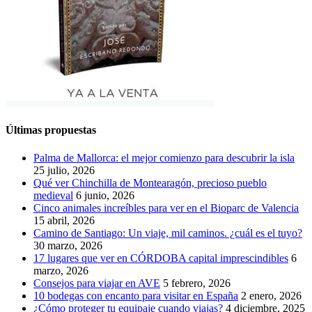
Últimas propuestas
Palma de Mallorca: el mejor comienzo para descubrir la isla
25 julio, 2026
Qué ver Chinchilla de Montearagón, precioso pueblo
medieval
6 junio, 2026
Cinco animales increíbles para ver en el Bioparc de Valencia
15 abril, 2026
Camino de Santiago: Un viaje, mil caminos. ¿cuál es el tuyo?
30 marzo, 2026
17 lugares que ver en CÓRDOBA capital imprescindibles
6
marzo, 2026
Consejos para viajar en AVE
5 febrero, 2026
10 bodegas con encanto para visitar en España
2 enero, 2026
¿Cómo proteger tu equipaje cuando viajas?
4 diciembre, 2025