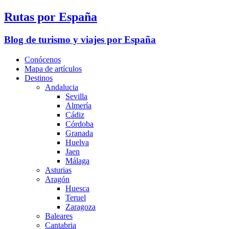
Rutas por España
Blog de turismo y viajes por España
Conócenos
Mapa de artículos
Destinos
Andalucia
Sevilla
Almería
Cádiz
Córdoba
Granada
Huelva
Jaen
Málaga
Asturias
Aragón
Huesca
Teruel
Zaragoza
Baleares
Cantabria