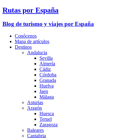
Rutas por España
Blog de turismo y viajes por España
Conócenos
Mapa de artículos
Destinos
Andalucia
Sevilla
Almería
Cádiz
Córdoba
Granada
Huelva
Jaen
Málaga
Asturias
Aragón
Huesca
Teruel
Zaragoza
Baleares
Cantabria