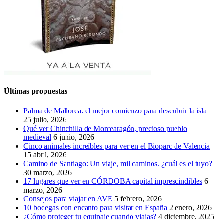
Últimas propuestas
Palma de Mallorca: el mejor comienzo para descubrir la isla
25 julio, 2026
Qué ver Chinchilla de Montearagón, precioso pueblo
medieval
6 junio, 2026
Cinco animales increíbles para ver en el Bioparc de Valencia
15 abril, 2026
Camino de Santiago: Un viaje, mil caminos. ¿cuál es el tuyo?
30 marzo, 2026
17 lugares que ver en CÓRDOBA capital imprescindibles
6
marzo, 2026
Consejos para viajar en AVE
5 febrero, 2026
10 bodegas con encanto para visitar en España
2 enero, 2026
¿Cómo proteger tu equipaje cuando viajas?
4 diciembre, 2025