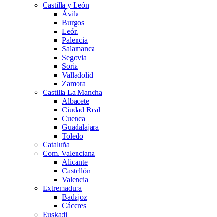
Castilla y León
Ávila
Burgos
León
Palencia
Salamanca
Segovia
Soria
Valladolid
Zamora
Castilla La Mancha
Albacete
Ciudad Real
Cuenca
Guadalajara
Toledo
Cataluña
Com. Valenciana
Alicante
Castellón
Valencia
Extremadura
Badajoz
Cáceres
Euskadi