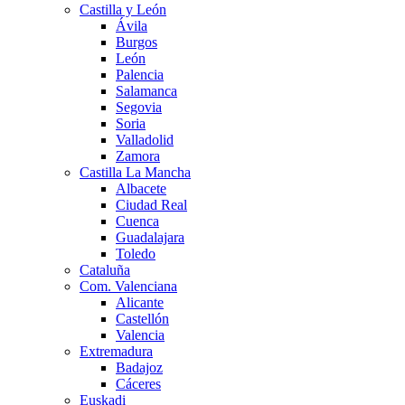
Castilla y León
Ávila
Burgos
León
Palencia
Salamanca
Segovia
Soria
Valladolid
Zamora
Castilla La Mancha
Albacete
Ciudad Real
Cuenca
Guadalajara
Toledo
Cataluña
Com. Valenciana
Alicante
Castellón
Valencia
Extremadura
Badajoz
Cáceres
Euskadi