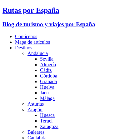
Rutas por España
Blog de turismo y viajes por España
Conócenos
Mapa de artículos
Destinos
Andalucia
Sevilla
Almería
Cádiz
Córdoba
Granada
Huelva
Jaen
Málaga
Asturias
Aragón
Huesca
Teruel
Zaragoza
Baleares
Cantabria