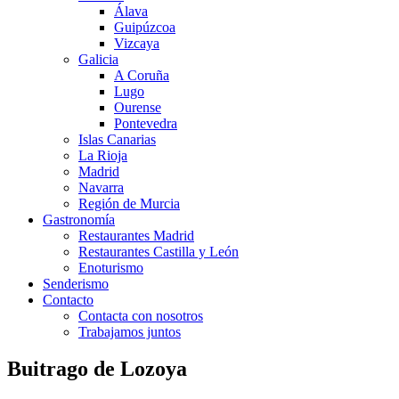
Álava
Guipúzcoa
Vizcaya
Galicia
A Coruña
Lugo
Ourense
Pontevedra
Islas Canarias
La Rioja
Madrid
Navarra
Región de Murcia
Gastronomía
Restaurantes Madrid
Restaurantes Castilla y León
Enoturismo
Senderismo
Contacto
Contacta con nosotros
Trabajamos juntos
Buitrago de Lozoya