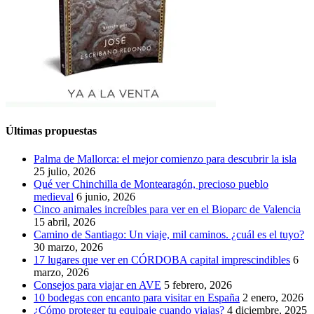
Últimas propuestas
Palma de Mallorca: el mejor comienzo para descubrir la isla
25 julio, 2026
Qué ver Chinchilla de Montearagón, precioso pueblo
medieval
6 junio, 2026
Cinco animales increíbles para ver en el Bioparc de Valencia
15 abril, 2026
Camino de Santiago: Un viaje, mil caminos. ¿cuál es el tuyo?
30 marzo, 2026
17 lugares que ver en CÓRDOBA capital imprescindibles
6
marzo, 2026
Consejos para viajar en AVE
5 febrero, 2026
10 bodegas con encanto para visitar en España
2 enero, 2026
¿Cómo proteger tu equipaje cuando viajas?
4 diciembre, 2025