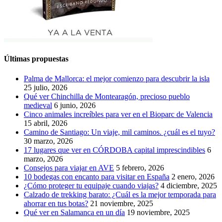
Últimas propuestas
Palma de Mallorca: el mejor comienzo para descubrir la isla
25 julio, 2026
Qué ver Chinchilla de Montearagón, precioso pueblo
medieval
6 junio, 2026
Cinco animales increíbles para ver en el Bioparc de Valencia
15 abril, 2026
Camino de Santiago: Un viaje, mil caminos. ¿cuál es el tuyo?
30 marzo, 2026
17 lugares que ver en CÓRDOBA capital imprescindibles
6
marzo, 2026
Consejos para viajar en AVE
5 febrero, 2026
10 bodegas con encanto para visitar en España
2 enero, 2026
¿Cómo proteger tu equipaje cuando viajas?
4 diciembre, 2025
Calzado de trekking barato: ¿Cuál es la mejor temporada para
ahorrar en tus botas?
21 noviembre, 2025
Qué ver en Salamanca en un día
19 noviembre, 2025