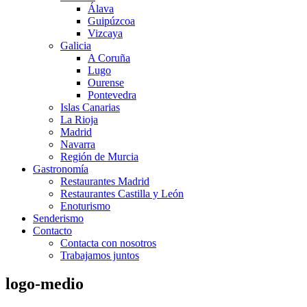
Álava
Guipúzcoa
Vizcaya
Galicia
A Coruña
Lugo
Ourense
Pontevedra
Islas Canarias
La Rioja
Madrid
Navarra
Región de Murcia
Gastronomía
Restaurantes Madrid
Restaurantes Castilla y León
Enoturismo
Senderismo
Contacto
Contacta con nosotros
Trabajamos juntos
logo-medio