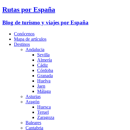
Rutas por España
Blog de turismo y viajes por España
Conócenos
Mapa de artículos
Destinos
Andalucia
Sevilla
Almería
Cádiz
Córdoba
Granada
Huelva
Jaen
Málaga
Asturias
Aragón
Huesca
Teruel
Zaragoza
Baleares
Cantabria