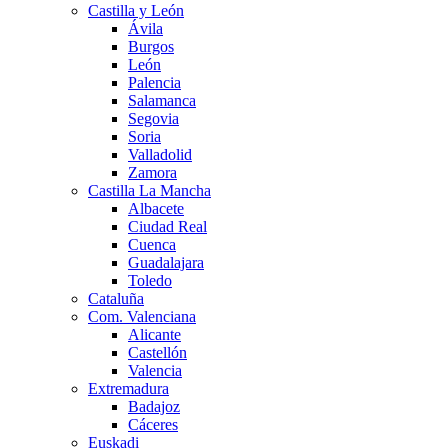
Castilla y León
Ávila
Burgos
León
Palencia
Salamanca
Segovia
Soria
Valladolid
Zamora
Castilla La Mancha
Albacete
Ciudad Real
Cuenca
Guadalajara
Toledo
Cataluña
Com. Valenciana
Alicante
Castellón
Valencia
Extremadura
Badajoz
Cáceres
Euskadi