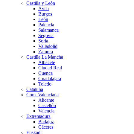
Castilla y León
Ávila
Burgos
León
Palencia
Salamanca
Segovia
Soria
Valladolid
Zamora
Castilla La Mancha
Albacete
Ciudad Real
Cuenca
Guadalajara
Toledo
Cataluña
Com. Valenciana
Alicante
Castellón
Valencia
Extremadura
Badajoz
Cáceres
Euskadi