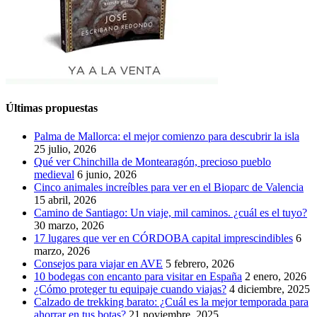
Últimas propuestas
Palma de Mallorca: el mejor comienzo para descubrir la isla
25 julio, 2026
Qué ver Chinchilla de Montearagón, precioso pueblo
medieval
6 junio, 2026
Cinco animales increíbles para ver en el Bioparc de Valencia
15 abril, 2026
Camino de Santiago: Un viaje, mil caminos. ¿cuál es el tuyo?
30 marzo, 2026
17 lugares que ver en CÓRDOBA capital imprescindibles
6
marzo, 2026
Consejos para viajar en AVE
5 febrero, 2026
10 bodegas con encanto para visitar en España
2 enero, 2026
¿Cómo proteger tu equipaje cuando viajas?
4 diciembre, 2025
Calzado de trekking barato: ¿Cuál es la mejor temporada para
ahorrar en tus botas?
21 noviembre, 2025