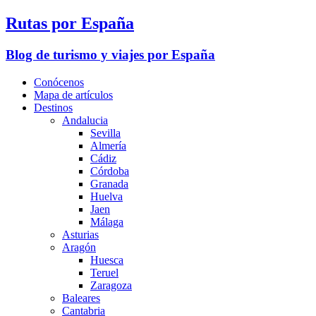
Rutas por España
Blog de turismo y viajes por España
Conócenos
Mapa de artículos
Destinos
Andalucia
Sevilla
Almería
Cádiz
Córdoba
Granada
Huelva
Jaen
Málaga
Asturias
Aragón
Huesca
Teruel
Zaragoza
Baleares
Cantabria