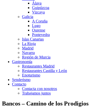
Álava
Guipúzcoa
Vizcaya
Galicia
A Coruña
Lugo
Ourense
Pontevedra
Islas Canarias
La Rioja
Madrid
Navarra
Región de Murcia
Gastronomía
Restaurantes Madrid
Restaurantes Castilla y León
Enoturismo
Senderismo
Contacto
Contacta con nosotros
Trabajamos juntos
Bancos – Camino de los Prodigios