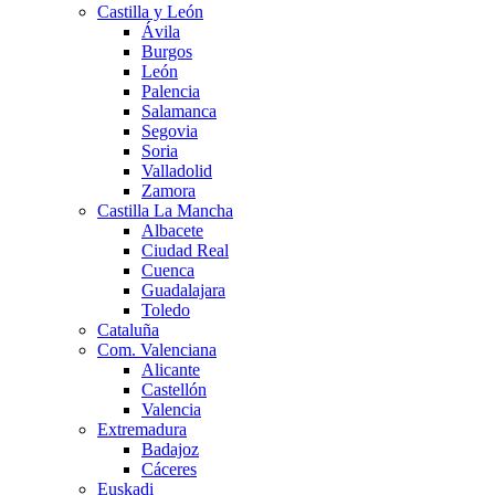
Castilla y León
Ávila
Burgos
León
Palencia
Salamanca
Segovia
Soria
Valladolid
Zamora
Castilla La Mancha
Albacete
Ciudad Real
Cuenca
Guadalajara
Toledo
Cataluña
Com. Valenciana
Alicante
Castellón
Valencia
Extremadura
Badajoz
Cáceres
Euskadi