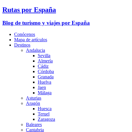
Rutas por España
Blog de turismo y viajes por España
Conócenos
Mapa de artículos
Destinos
Andalucia
Sevilla
Almería
Cádiz
Córdoba
Granada
Huelva
Jaen
Málaga
Asturias
Aragón
Huesca
Teruel
Zaragoza
Baleares
Cantabria