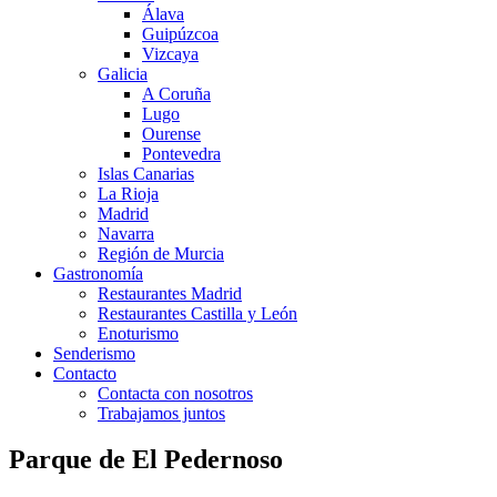
Álava
Guipúzcoa
Vizcaya
Galicia
A Coruña
Lugo
Ourense
Pontevedra
Islas Canarias
La Rioja
Madrid
Navarra
Región de Murcia
Gastronomía
Restaurantes Madrid
Restaurantes Castilla y León
Enoturismo
Senderismo
Contacto
Contacta con nosotros
Trabajamos juntos
Parque de El Pedernoso