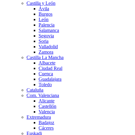
Castilla y León
Ávila
Burgos
León
Palencia
Salamanca
Segovia
Soria
Valladolid
Zamora
Castilla La Mancha
Albacete
Ciudad Real
Cuenca
Guadalajara
Toledo
Cataluña
Com. Valenciana
Alicante
Castellón
Valencia
Extremadura
Badajoz
Cáceres
Euskadi