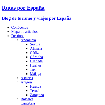
Rutas por España
Blog de turismo y viajes por España
Conócenos
Mapa de artículos
Destinos
Andalucia
Sevilla
Almería
Cádiz
Córdoba
Granada
Huelva
Jaen
Málaga
Asturias
Aragón
Huesca
Teruel
Zaragoza
Baleares
Cantabria