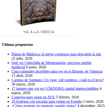
Últimas propuestas
Palma de Mallorca: el mejor comienzo para descubrir la isla
25 julio, 2026
Qué ver Chinchilla de Montearagón, precioso pueblo
medieval
6 junio, 2026
Cinco animales increíbles para ver en el Bioparc de Valencia
15 abril, 2026
Camino de Santiago: Un viaje, mil caminos. ¿cuál es el tuyo?
30 marzo, 2026
17 lugares que ver en CÓRDOBA capital imprescindibles
6
marzo, 2026
Consejos para viajar en AVE
5 febrero, 2026
10 bodegas con encanto para visitar en España
2 enero, 2026
¿Cómo proteger tu equipaje cuando viajas?
4 diciembre, 2025