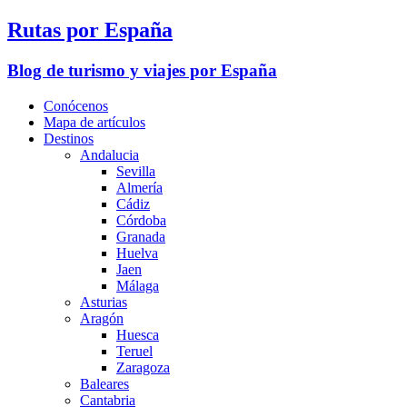
Rutas por España
Blog de turismo y viajes por España
Conócenos
Mapa de artículos
Destinos
Andalucia
Sevilla
Almería
Cádiz
Córdoba
Granada
Huelva
Jaen
Málaga
Asturias
Aragón
Huesca
Teruel
Zaragoza
Baleares
Cantabria