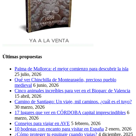
Últimas propuestas
Palma de Mallorca: el mejor comienzo para descubrir la isla
25 julio, 2026
Qué ver Chinchilla de Montearagón, precioso pueblo
medieval
6 junio, 2026
Cinco animales increíbles para ver en el Bioparc de Valencia
15 abril, 2026
Camino de Santiago: Un viaje, mil caminos. ¿cuál es el tuyo?
30 marzo, 2026
17 lugares que ver en CÓRDOBA capital imprescindibles
6
marzo, 2026
Consejos para viajar en AVE
5 febrero, 2026
10 bodegas con encanto para visitar en España
2 enero, 2026
¿Cómo proteger tu equipaje cuando viajas?
4 diciembre, 2025