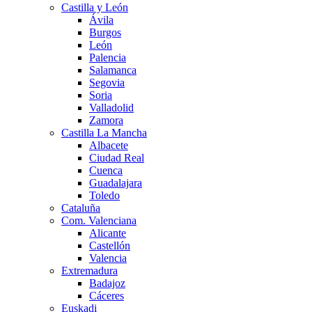
Castilla y León
Ávila
Burgos
León
Palencia
Salamanca
Segovia
Soria
Valladolid
Zamora
Castilla La Mancha
Albacete
Ciudad Real
Cuenca
Guadalajara
Toledo
Cataluña
Com. Valenciana
Alicante
Castellón
Valencia
Extremadura
Badajoz
Cáceres
Euskadi