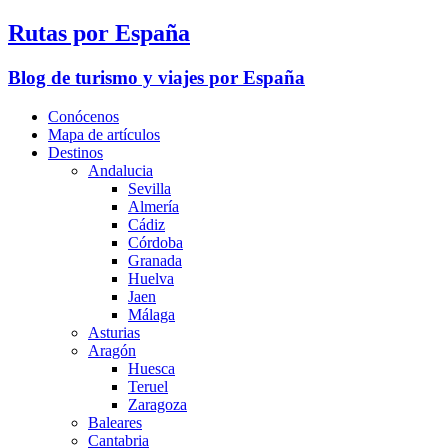
Rutas por España
Blog de turismo y viajes por España
Conócenos
Mapa de artículos
Destinos
Andalucia
Sevilla
Almería
Cádiz
Córdoba
Granada
Huelva
Jaen
Málaga
Asturias
Aragón
Huesca
Teruel
Zaragoza
Baleares
Cantabria