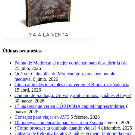
Últimas propuestas
Palma de Mallorca: el mejor comienzo para descubrir la isla
25 julio, 2026
Qué ver Chinchilla de Montearagón, precioso pueblo
medieval
6 junio, 2026
Cinco animales increíbles para ver en el Bioparc de Valencia
15 abril, 2026
Camino de Santiago: Un viaje, mil caminos. ¿cuál es el tuyo?
30 marzo, 2026
17 lugares que ver en CÓRDOBA capital imprescindibles
6
marzo, 2026
Consejos para viajar en AVE
5 febrero, 2026
10 bodegas con encanto para visitar en España
2 enero, 2026
¿Cómo proteger tu equipaje cuando viajas?
4 diciembre, 2025
Calzado de trekking barato: ¿Cuál es la mejor temporada para