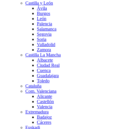
Castilla y León
Ávila
Burgos
León
Palencia
Salamanca
Segovia
Soria
Valladolid
Zamora
Castilla La Mancha
Albacete
Ciudad Real
Cuenca
Guadalajara
Toledo
Cataluña
Com. Valenciana
Alicante
Castellón
Valencia
Extremadura
Badajoz
Cáceres
Euskadi