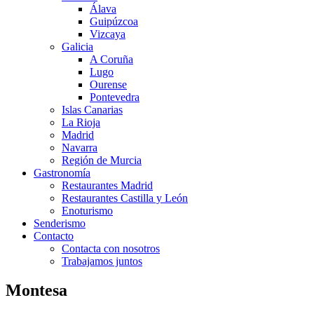
Álava
Guipúzcoa
Vizcaya
Galicia
A Coruña
Lugo
Ourense
Pontevedra
Islas Canarias
La Rioja
Madrid
Navarra
Región de Murcia
Gastronomía
Restaurantes Madrid
Restaurantes Castilla y León
Enoturismo
Senderismo
Contacto
Contacta con nosotros
Trabajamos juntos
Montesa