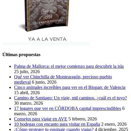
Últimas propuestas
Palma de Mallorca: el mejor comienzo para descubrir la isla
25 julio, 2026
Qué ver Chinchilla de Montearagón, precioso pueblo
medieval
6 junio, 2026
Cinco animales increíbles para ver en el Bioparc de Valencia
15 abril, 2026
Camino de Santiago: Un viaje, mil caminos. ¿cuál es el tuyo?
30 marzo, 2026
17 lugares que ver en CÓRDOBA capital imprescindibles
6
marzo, 2026
Consejos para viajar en AVE
5 febrero, 2026
10 bodegas con encanto para visitar en España
2 enero, 2026
¿Cómo proteger tu equipaje cuando viajas?
4 diciembre, 2025