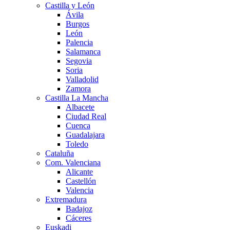
Castilla y León
Ávila
Burgos
León
Palencia
Salamanca
Segovia
Soria
Valladolid
Zamora
Castilla La Mancha
Albacete
Ciudad Real
Cuenca
Guadalajara
Toledo
Cataluña
Com. Valenciana
Alicante
Castellón
Valencia
Extremadura
Badajoz
Cáceres
Euskadi