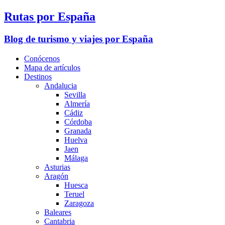
Rutas por España
Blog de turismo y viajes por España
Conócenos
Mapa de artículos
Destinos
Andalucia
Sevilla
Almería
Cádiz
Córdoba
Granada
Huelva
Jaen
Málaga
Asturias
Aragón
Huesca
Teruel
Zaragoza
Baleares
Cantabria