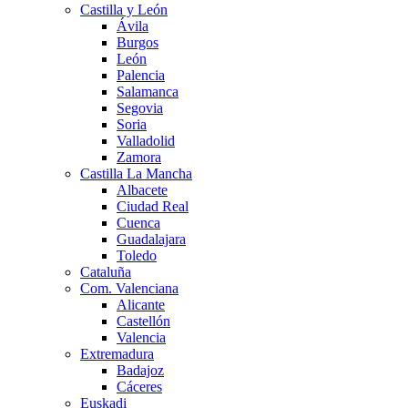
Castilla y León
Ávila
Burgos
León
Palencia
Salamanca
Segovia
Soria
Valladolid
Zamora
Castilla La Mancha
Albacete
Ciudad Real
Cuenca
Guadalajara
Toledo
Cataluña
Com. Valenciana
Alicante
Castellón
Valencia
Extremadura
Badajoz
Cáceres
Euskadi