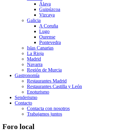
Álava
Guipúzcoa
Vizcaya
Galicia
A Coruña
Lugo
Ourense
Pontevedra
Islas Canarias
La Rioja
Madrid
Navarra
Región de Murcia
Gastronomía
Restaurantes Madrid
Restaurantes Castilla y León
Enoturismo
Senderismo
Contacto
Contacta con nosotros
Trabajamos juntos
Foro local