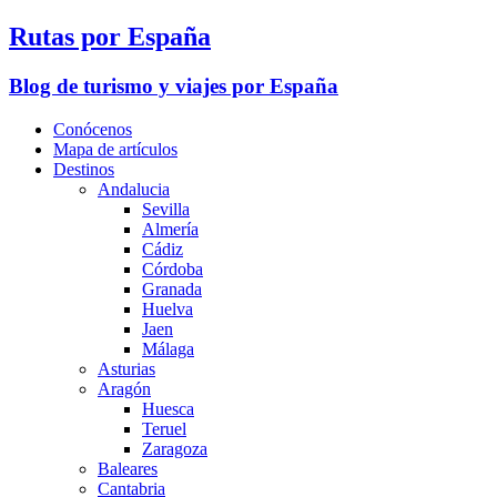
Rutas por España
Blog de turismo y viajes por España
Conócenos
Mapa de artículos
Destinos
Andalucia
Sevilla
Almería
Cádiz
Córdoba
Granada
Huelva
Jaen
Málaga
Asturias
Aragón
Huesca
Teruel
Zaragoza
Baleares
Cantabria