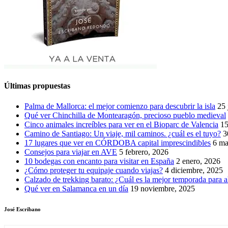
Últimas propuestas
Palma de Mallorca: el mejor comienzo para descubrir la isla
25 
Qué ver Chinchilla de Montearagón, precioso pueblo medieval
Cinco animales increíbles para ver en el Bioparc de Valencia
15
Camino de Santiago: Un viaje, mil caminos. ¿cuál es el tuyo?
3
17 lugares que ver en CÓRDOBA capital imprescindibles
6 ma
Consejos para viajar en AVE
5 febrero, 2026
10 bodegas con encanto para visitar en España
2 enero, 2026
¿Cómo proteger tu equipaje cuando viajas?
4 diciembre, 2025
Calzado de trekking barato: ¿Cuál es la mejor temporada para a
Qué ver en Salamanca en un día
19 noviembre, 2025
José Escribano