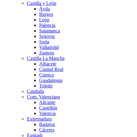
Castilla y León
Ávila
Burgos
León
Palencia
Salamanca
Segovia
Soria
Valladolid
Zamora
Castilla La Mancha
Albacete
Ciudad Real
Cuenca
Guadalajara
Toledo
Cataluña
Com. Valenciana
Alicante
Castellón
Valencia
Extremadura
Badajoz
Cáceres
Euskadi