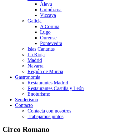
Álava
Guipúzcoa
Vizcaya
Galicia
A Coruña
Lugo
Ourense
Pontevedra
Islas Canarias
La Rioja
Madrid
Navarra
Región de Murcia
Gastronomía
Restaurantes Madrid
Restaurantes Castilla y León
Enoturismo
Senderismo
Contacto
Contacta con nosotros
Trabajamos juntos
Circo Romano