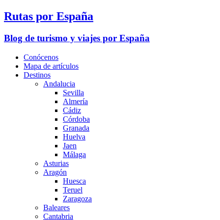
Rutas por España
Blog de turismo y viajes por España
Conócenos
Mapa de artículos
Destinos
Andalucia
Sevilla
Almería
Cádiz
Córdoba
Granada
Huelva
Jaen
Málaga
Asturias
Aragón
Huesca
Teruel
Zaragoza
Baleares
Cantabria