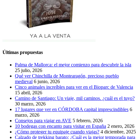
Últimas propuestas
Palma de Mallorca: el mejor comienzo para descubrir la isla
25 julio, 2026
Qué ver Chinchilla de Montearagón, precioso pueblo
medieval
6 junio, 2026
Cinco animales increíbles para ver en el Bioparc de Valencia
15 abril, 2026
Camino de Santiago: Un viaje, mil caminos. ¿cuál es el tuyo?
30 marzo, 2026
17 lugares que ver en CÓRDOBA capital imprescindibles
6
marzo, 2026
Consejos para viajar en AVE
5 febrero, 2026
10 bodegas con encanto para visitar en España
2 enero, 2026
¿Cómo proteger tu equipaje cuando viajas?
4 diciembre, 2025
Calzado de trekking barato: ¿Cuál es la mejor temporada para