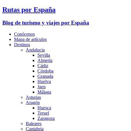
Rutas por España
Blog de turismo y viajes por España
Conócenos
Mapa de artículos
Destinos
Andalucia
Sevilla
Almería
Cádiz
Córdoba
Granada
Huelva
Jaen
Málaga
Asturias
Aragón
Huesca
Teruel
Zaragoza
Baleares
Cantabria