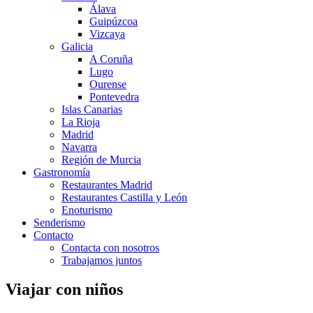
Álava
Guipúzcoa
Vizcaya
Galicia
A Coruña
Lugo
Ourense
Pontevedra
Islas Canarias
La Rioja
Madrid
Navarra
Región de Murcia
Gastronomía
Restaurantes Madrid
Restaurantes Castilla y León
Enoturismo
Senderismo
Contacto
Contacta con nosotros
Trabajamos juntos
Viajar con niños