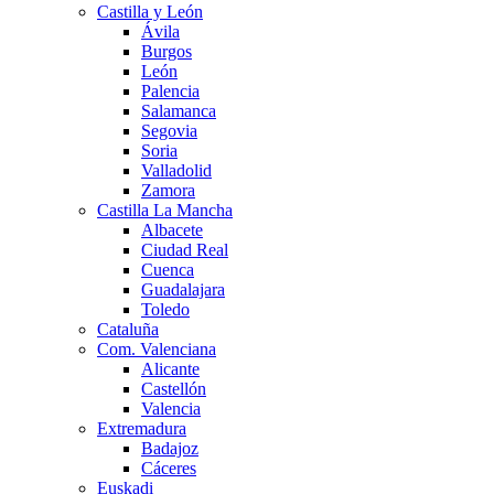
Castilla y León
Ávila
Burgos
León
Palencia
Salamanca
Segovia
Soria
Valladolid
Zamora
Castilla La Mancha
Albacete
Ciudad Real
Cuenca
Guadalajara
Toledo
Cataluña
Com. Valenciana
Alicante
Castellón
Valencia
Extremadura
Badajoz
Cáceres
Euskadi