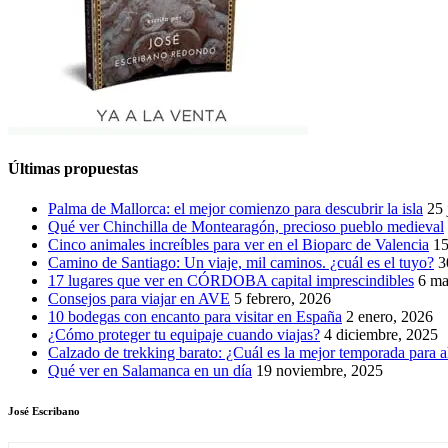
Últimas propuestas
Palma de Mallorca: el mejor comienzo para descubrir la isla
25 
Qué ver Chinchilla de Montearagón, precioso pueblo medieval
Cinco animales increíbles para ver en el Bioparc de Valencia
15
Camino de Santiago: Un viaje, mil caminos. ¿cuál es el tuyo?
3
17 lugares que ver en CÓRDOBA capital imprescindibles
6 ma
Consejos para viajar en AVE
5 febrero, 2026
10 bodegas con encanto para visitar en España
2 enero, 2026
¿Cómo proteger tu equipaje cuando viajas?
4 diciembre, 2025
Calzado de trekking barato: ¿Cuál es la mejor temporada para a
Qué ver en Salamanca en un día
19 noviembre, 2025
José Escribano