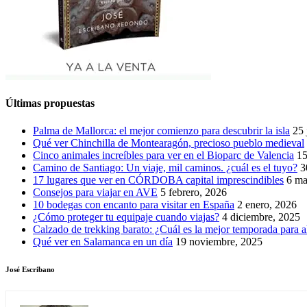
Últimas propuestas
Palma de Mallorca: el mejor comienzo para descubrir la isla
25 
Qué ver Chinchilla de Montearagón, precioso pueblo medieval
Cinco animales increíbles para ver en el Bioparc de Valencia
15
Camino de Santiago: Un viaje, mil caminos. ¿cuál es el tuyo?
3
17 lugares que ver en CÓRDOBA capital imprescindibles
6 ma
Consejos para viajar en AVE
5 febrero, 2026
10 bodegas con encanto para visitar en España
2 enero, 2026
¿Cómo proteger tu equipaje cuando viajas?
4 diciembre, 2025
Calzado de trekking barato: ¿Cuál es la mejor temporada para a
Qué ver en Salamanca en un día
19 noviembre, 2025
José Escribano