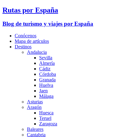
Rutas por España
Blog de turismo y viajes por España
Conócenos
Mapa de artículos
Destinos
Andalucia
Sevilla
Almería
Cádiz
Córdoba
Granada
Huelva
Jaen
Málaga
Asturias
Aragón
Huesca
Teruel
Zaragoza
Baleares
Cantabria