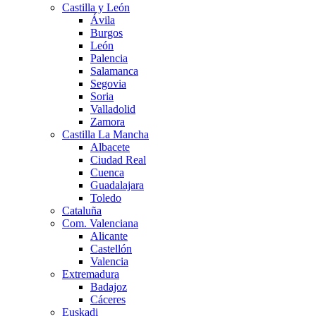
Castilla y León
Ávila
Burgos
León
Palencia
Salamanca
Segovia
Soria
Valladolid
Zamora
Castilla La Mancha
Albacete
Ciudad Real
Cuenca
Guadalajara
Toledo
Cataluña
Com. Valenciana
Alicante
Castellón
Valencia
Extremadura
Badajoz
Cáceres
Euskadi