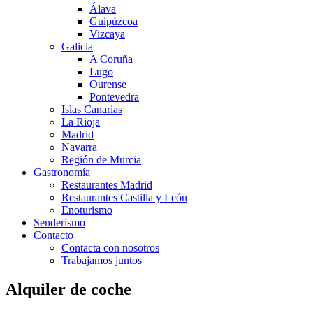
Álava
Guipúzcoa
Vizcaya
Galicia
A Coruña
Lugo
Ourense
Pontevedra
Islas Canarias
La Rioja
Madrid
Navarra
Región de Murcia
Gastronomía
Restaurantes Madrid
Restaurantes Castilla y León
Enoturismo
Senderismo
Contacto
Contacta con nosotros
Trabajamos juntos
Alquiler de coche