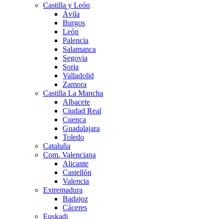
Castilla y León
Ávila
Burgos
León
Palencia
Salamanca
Segovia
Soria
Valladolid
Zamora
Castilla La Mancha
Albacete
Ciudad Real
Cuenca
Guadalajara
Toledo
Cataluña
Com. Valenciana
Alicante
Castellón
Valencia
Extremadura
Badajoz
Cáceres
Euskadi