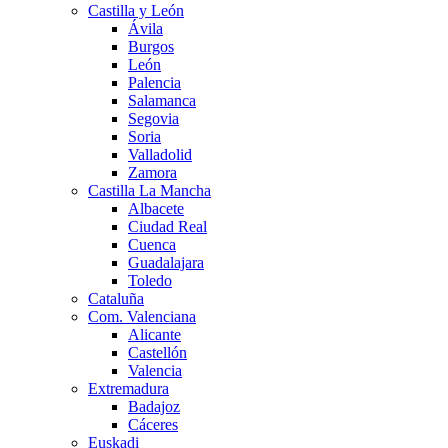
Castilla y León
Ávila
Burgos
León
Palencia
Salamanca
Segovia
Soria
Valladolid
Zamora
Castilla La Mancha
Albacete
Ciudad Real
Cuenca
Guadalajara
Toledo
Cataluña
Com. Valenciana
Alicante
Castellón
Valencia
Extremadura
Badajoz
Cáceres
Euskadi