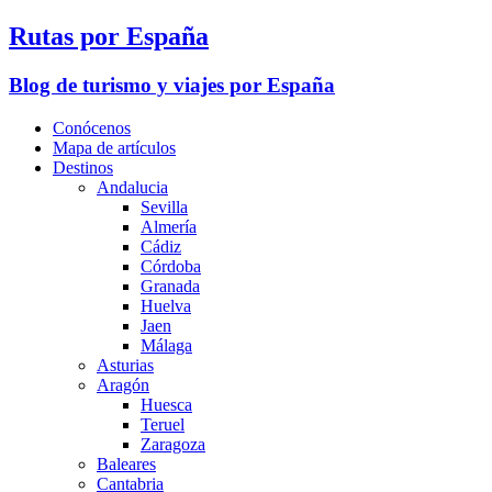
Rutas por España
Blog de turismo y viajes por España
Conócenos
Mapa de artículos
Destinos
Andalucia
Sevilla
Almería
Cádiz
Córdoba
Granada
Huelva
Jaen
Málaga
Asturias
Aragón
Huesca
Teruel
Zaragoza
Baleares
Cantabria