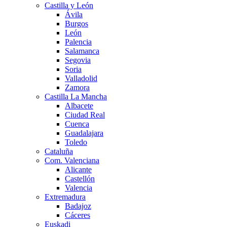
Castilla y León
Ávila
Burgos
León
Palencia
Salamanca
Segovia
Soria
Valladolid
Zamora
Castilla La Mancha
Albacete
Ciudad Real
Cuenca
Guadalajara
Toledo
Cataluña
Com. Valenciana
Alicante
Castellón
Valencia
Extremadura
Badajoz
Cáceres
Euskadi