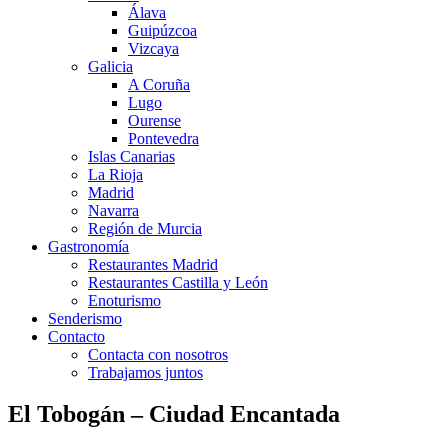
Álava
Guipúzcoa
Vizcaya
Galicia
A Coruña
Lugo
Ourense
Pontevedra
Islas Canarias
La Rioja
Madrid
Navarra
Región de Murcia
Gastronomía
Restaurantes Madrid
Restaurantes Castilla y León
Enoturismo
Senderismo
Contacto
Contacta con nosotros
Trabajamos juntos
El Tobogán – Ciudad Encantada