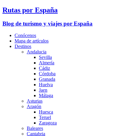
Rutas por España
Blog de turismo y viajes por España
Conócenos
Mapa de artículos
Destinos
Andalucia
Sevilla
Almería
Cádiz
Córdoba
Granada
Huelva
Jaen
Málaga
Asturias
Aragón
Huesca
Teruel
Zaragoza
Baleares
Cantabria