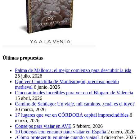
Últimas propuestas
Palma de Mallorca: el mejor comienzo para descubrir la isla
25 julio, 2026
Qué ver Chinchilla de Montearagón, precioso pueblo
medieval
6 junio, 2026
Cinco animales increíbles para ver en el Bioparc de Valencia
15 abril, 2026
Camino de Santiago: Un viaje, mil caminos. ¿cuál es el tuyo?
30 marzo, 2026
17 lugares que ver en CÓRDOBA capital imprescindibles
6
marzo, 2026
Consejos para viajar en AVE
5 febrero, 2026
10 bodegas con encanto para visitar en España
2 enero, 2026
¿Cómo proteger tu equipaje cuando viajas?
4 diciembre, 2025