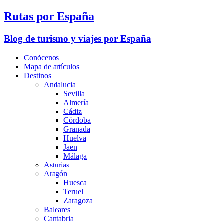
Rutas por España
Blog de turismo y viajes por España
Conócenos
Mapa de artículos
Destinos
Andalucia
Sevilla
Almería
Cádiz
Córdoba
Granada
Huelva
Jaen
Málaga
Asturias
Aragón
Huesca
Teruel
Zaragoza
Baleares
Cantabria