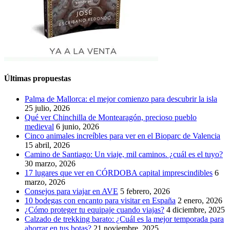
Últimas propuestas
Palma de Mallorca: el mejor comienzo para descubrir la isla
25 julio, 2026
Qué ver Chinchilla de Montearagón, precioso pueblo
medieval
6 junio, 2026
Cinco animales increíbles para ver en el Bioparc de Valencia
15 abril, 2026
Camino de Santiago: Un viaje, mil caminos. ¿cuál es el tuyo?
30 marzo, 2026
17 lugares que ver en CÓRDOBA capital imprescindibles
6
marzo, 2026
Consejos para viajar en AVE
5 febrero, 2026
10 bodegas con encanto para visitar en España
2 enero, 2026
¿Cómo proteger tu equipaje cuando viajas?
4 diciembre, 2025
Calzado de trekking barato: ¿Cuál es la mejor temporada para
ahorrar en tus botas?
21 noviembre, 2025