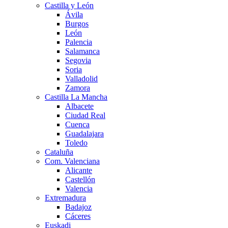
Castilla y León
Ávila
Burgos
León
Palencia
Salamanca
Segovia
Soria
Valladolid
Zamora
Castilla La Mancha
Albacete
Ciudad Real
Cuenca
Guadalajara
Toledo
Cataluña
Com. Valenciana
Alicante
Castellón
Valencia
Extremadura
Badajoz
Cáceres
Euskadi