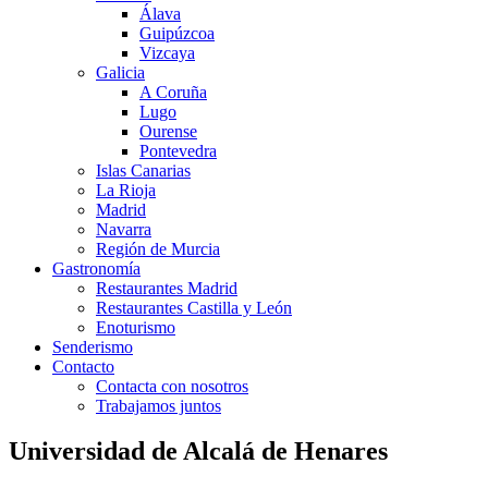
Álava
Guipúzcoa
Vizcaya
Galicia
A Coruña
Lugo
Ourense
Pontevedra
Islas Canarias
La Rioja
Madrid
Navarra
Región de Murcia
Gastronomía
Restaurantes Madrid
Restaurantes Castilla y León
Enoturismo
Senderismo
Contacto
Contacta con nosotros
Trabajamos juntos
Universidad de Alcalá de Henares