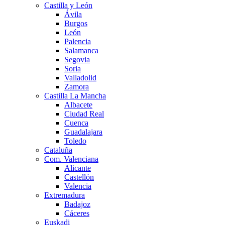
Castilla y León
Ávila
Burgos
León
Palencia
Salamanca
Segovia
Soria
Valladolid
Zamora
Castilla La Mancha
Albacete
Ciudad Real
Cuenca
Guadalajara
Toledo
Cataluña
Com. Valenciana
Alicante
Castellón
Valencia
Extremadura
Badajoz
Cáceres
Euskadi