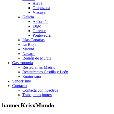
Álava
Guipúzcoa
Vizcaya
Galicia
A Coruña
Lugo
Ourense
Pontevedra
Islas Canarias
La Rioja
Madrid
Navarra
Región de Murcia
Gastronomía
Restaurantes Madrid
Restaurantes Castilla y León
Enoturismo
Senderismo
Contacto
Contacta con nosotros
Trabajamos juntos
bannerKrisxMundo