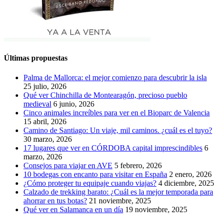
Últimas propuestas
Palma de Mallorca: el mejor comienzo para descubrir la isla
25 julio, 2026
Qué ver Chinchilla de Montearagón, precioso pueblo
medieval
6 junio, 2026
Cinco animales increíbles para ver en el Bioparc de Valencia
15 abril, 2026
Camino de Santiago: Un viaje, mil caminos. ¿cuál es el tuyo?
30 marzo, 2026
17 lugares que ver en CÓRDOBA capital imprescindibles
6
marzo, 2026
Consejos para viajar en AVE
5 febrero, 2026
10 bodegas con encanto para visitar en España
2 enero, 2026
¿Cómo proteger tu equipaje cuando viajas?
4 diciembre, 2025
Calzado de trekking barato: ¿Cuál es la mejor temporada para
ahorrar en tus botas?
21 noviembre, 2025
Qué ver en Salamanca en un día
19 noviembre, 2025