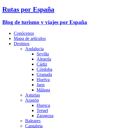
Rutas por España
Blog de turismo y viajes por España
Conócenos
Mapa de artículos
Destinos
Andalucia
Sevilla
Almería
Cádiz
Córdoba
Granada
Huelva
Jaen
Málaga
Asturias
Aragón
Huesca
Teruel
Zaragoza
Baleares
Cantabria