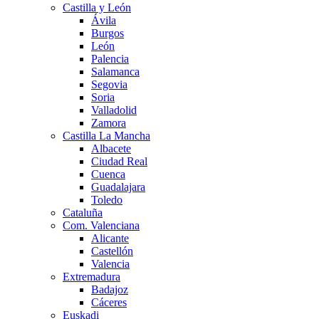
Castilla y León
Ávila
Burgos
León
Palencia
Salamanca
Segovia
Soria
Valladolid
Zamora
Castilla La Mancha
Albacete
Ciudad Real
Cuenca
Guadalajara
Toledo
Cataluña
Com. Valenciana
Alicante
Castellón
Valencia
Extremadura
Badajoz
Cáceres
Euskadi