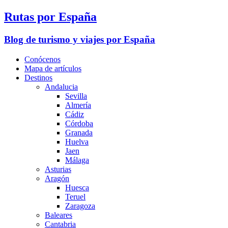
Rutas por España
Blog de turismo y viajes por España
Conócenos
Mapa de artículos
Destinos
Andalucia
Sevilla
Almería
Cádiz
Córdoba
Granada
Huelva
Jaen
Málaga
Asturias
Aragón
Huesca
Teruel
Zaragoza
Baleares
Cantabria