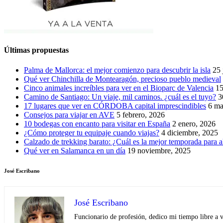
Últimas propuestas
Palma de Mallorca: el mejor comienzo para descubrir la isla
25 
Qué ver Chinchilla de Montearagón, precioso pueblo medieval
Cinco animales increíbles para ver en el Bioparc de Valencia
15
Camino de Santiago: Un viaje, mil caminos. ¿cuál es el tuyo?
3
17 lugares que ver en CÓRDOBA capital imprescindibles
6 ma
Consejos para viajar en AVE
5 febrero, 2026
10 bodegas con encanto para visitar en España
2 enero, 2026
¿Cómo proteger tu equipaje cuando viajas?
4 diciembre, 2025
Calzado de trekking barato: ¿Cuál es la mejor temporada para a
Qué ver en Salamanca en un día
19 noviembre, 2025
José Escribano
José Escribano
Funcionario de profesión, dedico mi tiempo libre a v