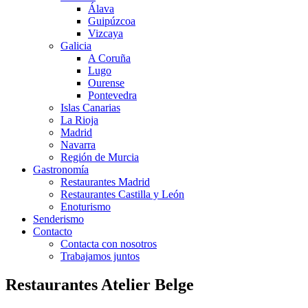
Álava
Guipúzcoa
Vizcaya
Galicia
A Coruña
Lugo
Ourense
Pontevedra
Islas Canarias
La Rioja
Madrid
Navarra
Región de Murcia
Gastronomía
Restaurantes Madrid
Restaurantes Castilla y León
Enoturismo
Senderismo
Contacto
Contacta con nosotros
Trabajamos juntos
Restaurantes Atelier Belge