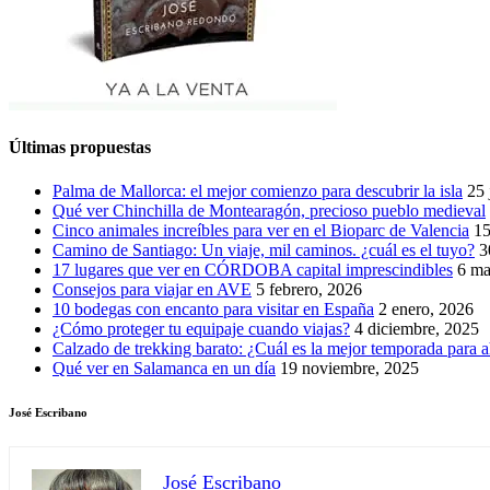
Últimas propuestas
Palma de Mallorca: el mejor comienzo para descubrir la isla
25 
Qué ver Chinchilla de Montearagón, precioso pueblo medieval
Cinco animales increíbles para ver en el Bioparc de Valencia
15
Camino de Santiago: Un viaje, mil caminos. ¿cuál es el tuyo?
3
17 lugares que ver en CÓRDOBA capital imprescindibles
6 ma
Consejos para viajar en AVE
5 febrero, 2026
10 bodegas con encanto para visitar en España
2 enero, 2026
¿Cómo proteger tu equipaje cuando viajas?
4 diciembre, 2025
Calzado de trekking barato: ¿Cuál es la mejor temporada para a
Qué ver en Salamanca en un día
19 noviembre, 2025
José Escribano
José Escribano