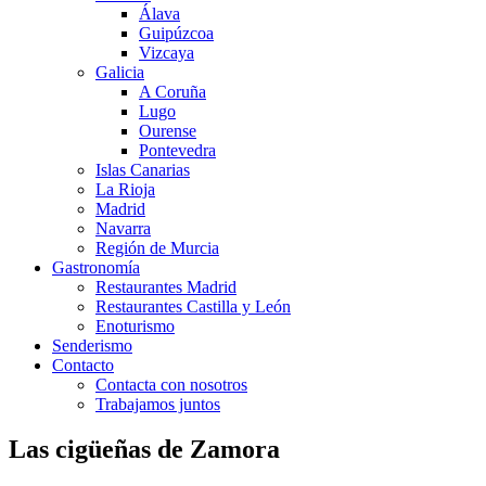
Álava
Guipúzcoa
Vizcaya
Galicia
A Coruña
Lugo
Ourense
Pontevedra
Islas Canarias
La Rioja
Madrid
Navarra
Región de Murcia
Gastronomía
Restaurantes Madrid
Restaurantes Castilla y León
Enoturismo
Senderismo
Contacto
Contacta con nosotros
Trabajamos juntos
Las cigüeñas de Zamora