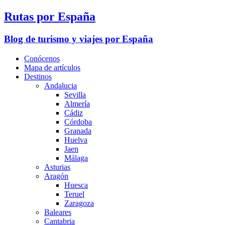
Rutas por España
Blog de turismo y viajes por España
Conócenos
Mapa de artículos
Destinos
Andalucia
Sevilla
Almería
Cádiz
Córdoba
Granada
Huelva
Jaen
Málaga
Asturias
Aragón
Huesca
Teruel
Zaragoza
Baleares
Cantabria