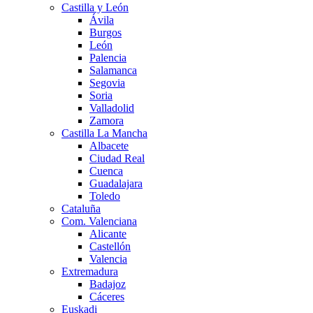
Castilla y León
Ávila
Burgos
León
Palencia
Salamanca
Segovia
Soria
Valladolid
Zamora
Castilla La Mancha
Albacete
Ciudad Real
Cuenca
Guadalajara
Toledo
Cataluña
Com. Valenciana
Alicante
Castellón
Valencia
Extremadura
Badajoz
Cáceres
Euskadi