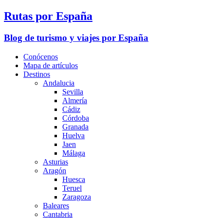
Rutas por España
Blog de turismo y viajes por España
Conócenos
Mapa de artículos
Destinos
Andalucia
Sevilla
Almería
Cádiz
Córdoba
Granada
Huelva
Jaen
Málaga
Asturias
Aragón
Huesca
Teruel
Zaragoza
Baleares
Cantabria