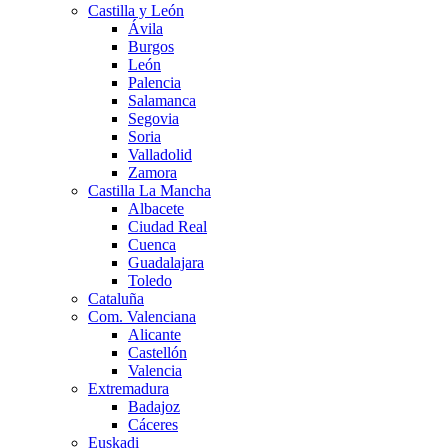
Castilla y León
Ávila
Burgos
León
Palencia
Salamanca
Segovia
Soria
Valladolid
Zamora
Castilla La Mancha
Albacete
Ciudad Real
Cuenca
Guadalajara
Toledo
Cataluña
Com. Valenciana
Alicante
Castellón
Valencia
Extremadura
Badajoz
Cáceres
Euskadi