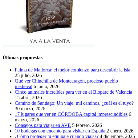
Últimas propuestas
Palma de Mallorca: el mejor comienzo para descubrir la isla
25 julio, 2026
Qué ver Chinchilla de Montearagón, precioso pueblo
medieval
6 junio, 2026
Cinco animales increíbles para ver en el Bioparc de Valencia
15 abril, 2026
Camino de Santiago: Un viaje, mil caminos. ¿cuál es el tuyo?
30 marzo, 2026
17 lugares que ver en CÓRDOBA capital imprescindibles
6
marzo, 2026
Consejos para viajar en AVE
5 febrero, 2026
10 bodegas con encanto para visitar en España
2 enero, 2026
¿Cómo proteger tu equipaje cuando viajas?
4 diciembre, 2025