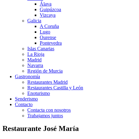
Álava
Guipúzcoa
Vizcaya
Galicia
A Coruña
Lugo
Ourense
Pontevedra
Islas Canarias
La Rioja
Madrid
Navarra
Región de Murcia
Gastronomía
Restaurantes Madrid
Restaurantes Castilla y León
Enoturismo
Senderismo
Contacto
Contacta con nosotros
Trabajamos juntos
Restaurante José María