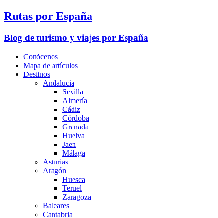
Rutas por España
Blog de turismo y viajes por España
Conócenos
Mapa de artículos
Destinos
Andalucia
Sevilla
Almería
Cádiz
Córdoba
Granada
Huelva
Jaen
Málaga
Asturias
Aragón
Huesca
Teruel
Zaragoza
Baleares
Cantabria