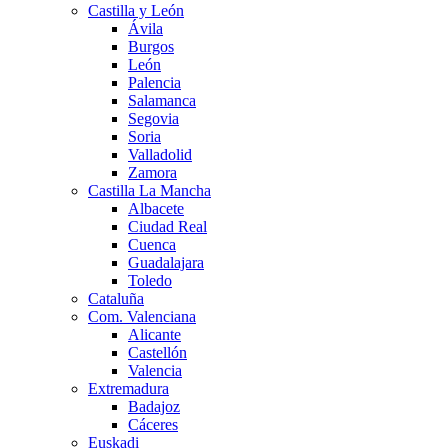
Castilla y León
Ávila
Burgos
León
Palencia
Salamanca
Segovia
Soria
Valladolid
Zamora
Castilla La Mancha
Albacete
Ciudad Real
Cuenca
Guadalajara
Toledo
Cataluña
Com. Valenciana
Alicante
Castellón
Valencia
Extremadura
Badajoz
Cáceres
Euskadi