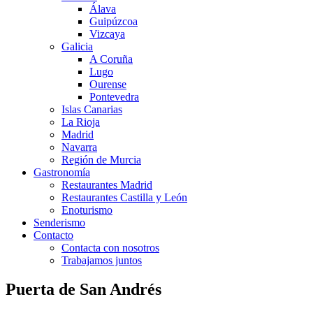
Álava
Guipúzcoa
Vizcaya
Galicia
A Coruña
Lugo
Ourense
Pontevedra
Islas Canarias
La Rioja
Madrid
Navarra
Región de Murcia
Gastronomía
Restaurantes Madrid
Restaurantes Castilla y León
Enoturismo
Senderismo
Contacto
Contacta con nosotros
Trabajamos juntos
Puerta de San Andrés