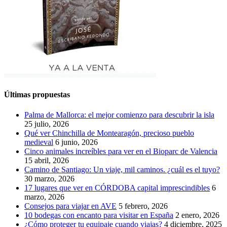
Últimas propuestas
Palma de Mallorca: el mejor comienzo para descubrir la isla
25 julio, 2026
Qué ver Chinchilla de Montearagón, precioso pueblo
medieval
6 junio, 2026
Cinco animales increíbles para ver en el Bioparc de Valencia
15 abril, 2026
Camino de Santiago: Un viaje, mil caminos. ¿cuál es el tuyo?
30 marzo, 2026
17 lugares que ver en CÓRDOBA capital imprescindibles
6
marzo, 2026
Consejos para viajar en AVE
5 febrero, 2026
10 bodegas con encanto para visitar en España
2 enero, 2026
¿Cómo proteger tu equipaje cuando viajas?
4 diciembre, 2025