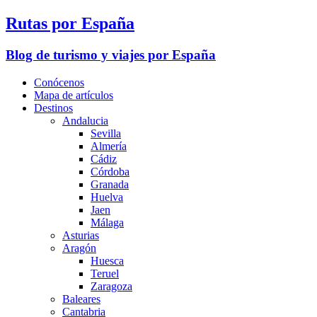
Rutas por España
Blog de turismo y viajes por España
Conócenos
Mapa de artículos
Destinos
Andalucia
Sevilla
Almería
Cádiz
Córdoba
Granada
Huelva
Jaen
Málaga
Asturias
Aragón
Huesca
Teruel
Zaragoza
Baleares
Cantabria