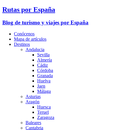
Rutas por España
Blog de turismo y viajes por España
Conócenos
Mapa de artículos
Destinos
Andalucia
Sevilla
Almería
Cádiz
Córdoba
Granada
Huelva
Jaen
Málaga
Asturias
Aragón
Huesca
Teruel
Zaragoza
Baleares
Cantabria