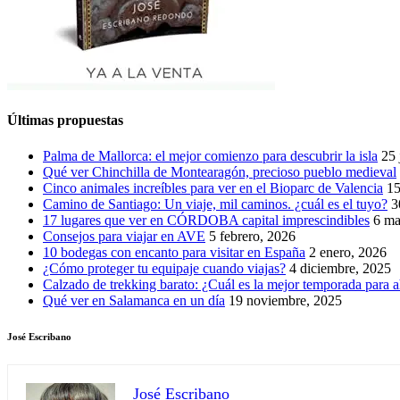
Últimas propuestas
Palma de Mallorca: el mejor comienzo para descubrir la isla
25 
Qué ver Chinchilla de Montearagón, precioso pueblo medieval
Cinco animales increíbles para ver en el Bioparc de Valencia
15
Camino de Santiago: Un viaje, mil caminos. ¿cuál es el tuyo?
3
17 lugares que ver en CÓRDOBA capital imprescindibles
6 ma
Consejos para viajar en AVE
5 febrero, 2026
10 bodegas con encanto para visitar en España
2 enero, 2026
¿Cómo proteger tu equipaje cuando viajas?
4 diciembre, 2025
Calzado de trekking barato: ¿Cuál es la mejor temporada para a
Qué ver en Salamanca en un día
19 noviembre, 2025
José Escribano
José Escribano