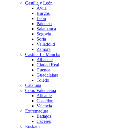
Castilla y León
Ávila
Burgos
León
Palencia
Salamanca
Segovia
Soria
Valladolid
Zamora
Castilla La Mancha
Albacete
Ciudad Real
Cuenca
Guadalajara
Toledo
Cataluña
Com. Valenciana
Alicante
Castellón
Valencia
Extremadura
Badajoz
Cáceres
Euskadi