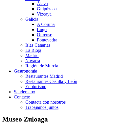
Álava
Guipúzcoa
Vizcaya
Galicia
A Coruña
Lugo
Ourense
Pontevedra
Islas Canarias
La Rioja
Madrid
Navarra
Región de Murcia
Gastronomía
Restaurantes Madrid
Restaurantes Castilla y León
Enoturismo
Senderismo
Contacto
Contacta con nosotros
Trabajamos juntos
Museo Zuloaga