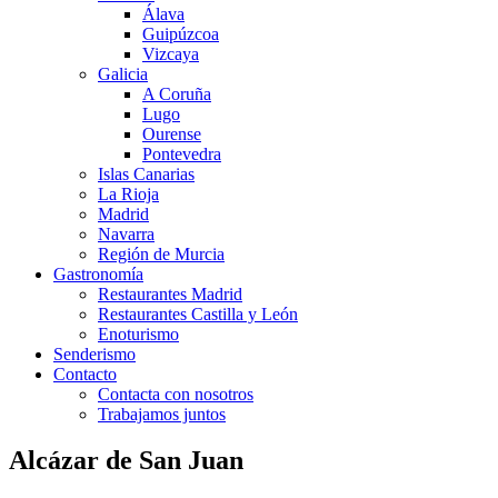
Álava
Guipúzcoa
Vizcaya
Galicia
A Coruña
Lugo
Ourense
Pontevedra
Islas Canarias
La Rioja
Madrid
Navarra
Región de Murcia
Gastronomía
Restaurantes Madrid
Restaurantes Castilla y León
Enoturismo
Senderismo
Contacto
Contacta con nosotros
Trabajamos juntos
Alcázar de San Juan