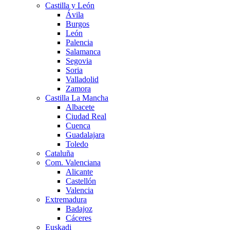
Castilla y León
Ávila
Burgos
León
Palencia
Salamanca
Segovia
Soria
Valladolid
Zamora
Castilla La Mancha
Albacete
Ciudad Real
Cuenca
Guadalajara
Toledo
Cataluña
Com. Valenciana
Alicante
Castellón
Valencia
Extremadura
Badajoz
Cáceres
Euskadi