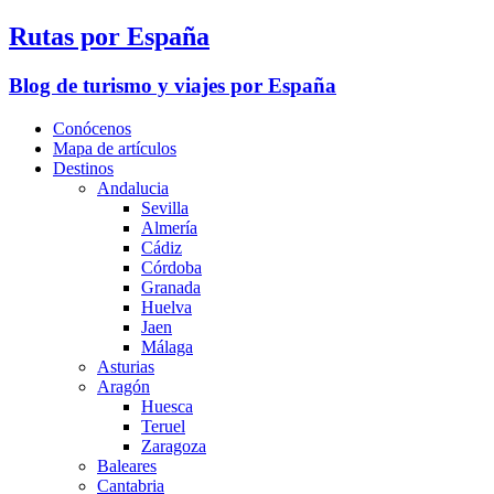
Rutas por España
Blog de turismo y viajes por España
Conócenos
Mapa de artículos
Destinos
Andalucia
Sevilla
Almería
Cádiz
Córdoba
Granada
Huelva
Jaen
Málaga
Asturias
Aragón
Huesca
Teruel
Zaragoza
Baleares
Cantabria