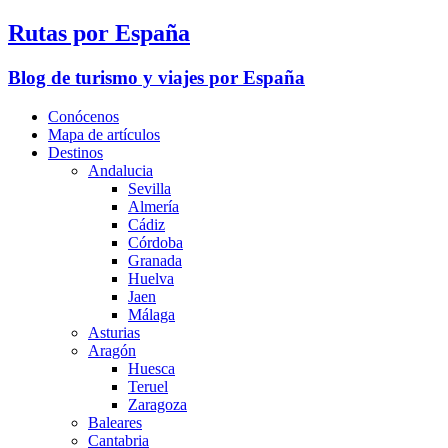
Rutas por España
Blog de turismo y viajes por España
Conócenos
Mapa de artículos
Destinos
Andalucia
Sevilla
Almería
Cádiz
Córdoba
Granada
Huelva
Jaen
Málaga
Asturias
Aragón
Huesca
Teruel
Zaragoza
Baleares
Cantabria