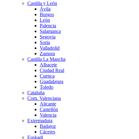
Castilla y León
Ávila
Burgos
León
Palencia
Salamanca
Segovia
Soria
Valladolid
Zamora
Castilla La Mancha
Albacete
Ciudad Real
Cuenca
Guadalajara
Toledo
Cataluña
Com. Valenciana
Alicante
Castellón
Valencia
Extremadura
Badajoz
Cáceres
Euskadi