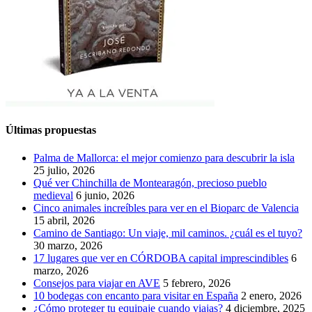
Últimas propuestas
Palma de Mallorca: el mejor comienzo para descubrir la isla
25 julio, 2026
Qué ver Chinchilla de Montearagón, precioso pueblo
medieval
6 junio, 2026
Cinco animales increíbles para ver en el Bioparc de Valencia
15 abril, 2026
Camino de Santiago: Un viaje, mil caminos. ¿cuál es el tuyo?
30 marzo, 2026
17 lugares que ver en CÓRDOBA capital imprescindibles
6
marzo, 2026
Consejos para viajar en AVE
5 febrero, 2026
10 bodegas con encanto para visitar en España
2 enero, 2026
¿Cómo proteger tu equipaje cuando viajas?
4 diciembre, 2025