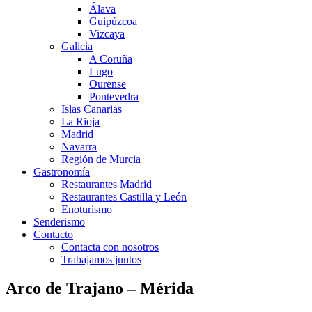
Álava
Guipúzcoa
Vizcaya
Galicia
A Coruña
Lugo
Ourense
Pontevedra
Islas Canarias
La Rioja
Madrid
Navarra
Región de Murcia
Gastronomía
Restaurantes Madrid
Restaurantes Castilla y León
Enoturismo
Senderismo
Contacto
Contacta con nosotros
Trabajamos juntos
Arco de Trajano – Mérida