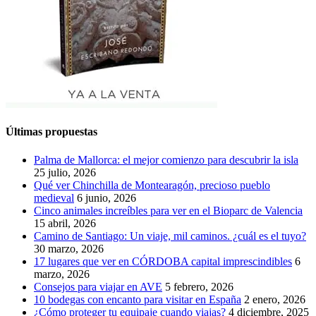
Últimas propuestas
Palma de Mallorca: el mejor comienzo para descubrir la isla
25 julio, 2026
Qué ver Chinchilla de Montearagón, precioso pueblo
medieval
6 junio, 2026
Cinco animales increíbles para ver en el Bioparc de Valencia
15 abril, 2026
Camino de Santiago: Un viaje, mil caminos. ¿cuál es el tuyo?
30 marzo, 2026
17 lugares que ver en CÓRDOBA capital imprescindibles
6
marzo, 2026
Consejos para viajar en AVE
5 febrero, 2026
10 bodegas con encanto para visitar en España
2 enero, 2026
¿Cómo proteger tu equipaje cuando viajas?
4 diciembre, 2025