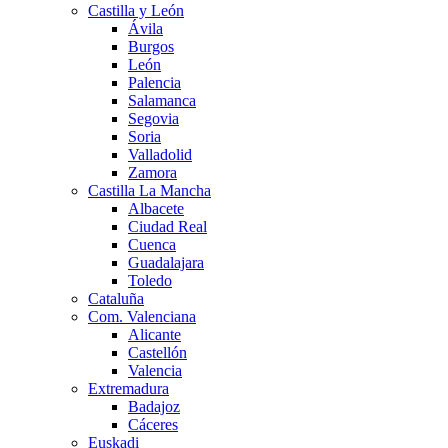
Castilla y León
Ávila
Burgos
León
Palencia
Salamanca
Segovia
Soria
Valladolid
Zamora
Castilla La Mancha
Albacete
Ciudad Real
Cuenca
Guadalajara
Toledo
Cataluña
Com. Valenciana
Alicante
Castellón
Valencia
Extremadura
Badajoz
Cáceres
Euskadi