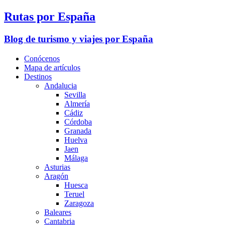
Rutas por España
Blog de turismo y viajes por España
Conócenos
Mapa de artículos
Destinos
Andalucia
Sevilla
Almería
Cádiz
Córdoba
Granada
Huelva
Jaen
Málaga
Asturias
Aragón
Huesca
Teruel
Zaragoza
Baleares
Cantabria