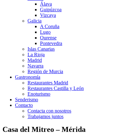
Álava
Guipúzcoa
Vizcaya
Galicia
A Coruña
Lugo
Ourense
Pontevedra
Islas Canarias
La Rioja
Madrid
Navarra
Región de Murcia
Gastronomía
Restaurantes Madrid
Restaurantes Castilla y León
Enoturismo
Senderismo
Contacto
Contacta con nosotros
Trabajamos juntos
Casa del Mitreo – Mérida