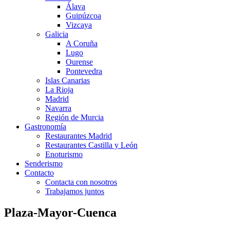
Álava
Guipúzcoa
Vizcaya
Galicia
A Coruña
Lugo
Ourense
Pontevedra
Islas Canarias
La Rioja
Madrid
Navarra
Región de Murcia
Gastronomía
Restaurantes Madrid
Restaurantes Castilla y León
Enoturismo
Senderismo
Contacto
Contacta con nosotros
Trabajamos juntos
Plaza-Mayor-Cuenca