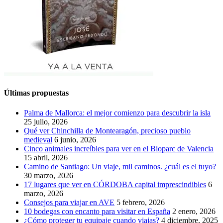
Últimas propuestas
Palma de Mallorca: el mejor comienzo para descubrir la isla
25 julio, 2026
Qué ver Chinchilla de Montearagón, precioso pueblo
medieval
6 junio, 2026
Cinco animales increíbles para ver en el Bioparc de Valencia
15 abril, 2026
Camino de Santiago: Un viaje, mil caminos. ¿cuál es el tuyo?
30 marzo, 2026
17 lugares que ver en CÓRDOBA capital imprescindibles
6
marzo, 2026
Consejos para viajar en AVE
5 febrero, 2026
10 bodegas con encanto para visitar en España
2 enero, 2026
¿Cómo proteger tu equipaje cuando viajas?
4 diciembre, 2025