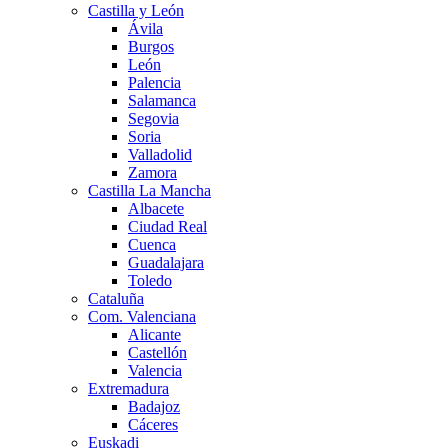
Castilla y León
Ávila
Burgos
León
Palencia
Salamanca
Segovia
Soria
Valladolid
Zamora
Castilla La Mancha
Albacete
Ciudad Real
Cuenca
Guadalajara
Toledo
Cataluña
Com. Valenciana
Alicante
Castellón
Valencia
Extremadura
Badajoz
Cáceres
Euskadi