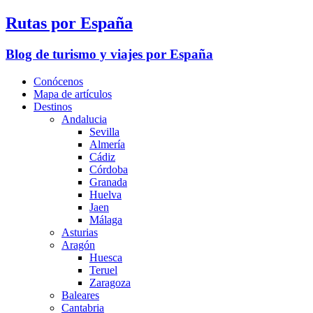
Rutas por España
Blog de turismo y viajes por España
Conócenos
Mapa de artículos
Destinos
Andalucia
Sevilla
Almería
Cádiz
Córdoba
Granada
Huelva
Jaen
Málaga
Asturias
Aragón
Huesca
Teruel
Zaragoza
Baleares
Cantabria