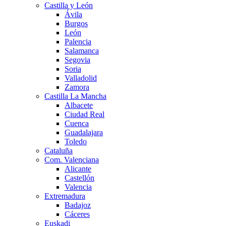
Castilla y León
Ávila
Burgos
León
Palencia
Salamanca
Segovia
Soria
Valladolid
Zamora
Castilla La Mancha
Albacete
Ciudad Real
Cuenca
Guadalajara
Toledo
Cataluña
Com. Valenciana
Alicante
Castellón
Valencia
Extremadura
Badajoz
Cáceres
Euskadi