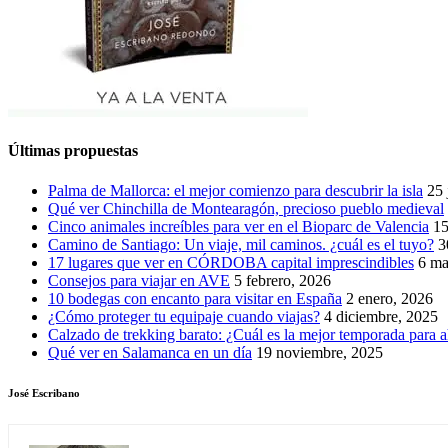
Últimas propuestas
Palma de Mallorca: el mejor comienzo para descubrir la isla
25 
Qué ver Chinchilla de Montearagón, precioso pueblo medieval
Cinco animales increíbles para ver en el Bioparc de Valencia
15
Camino de Santiago: Un viaje, mil caminos. ¿cuál es el tuyo?
3
17 lugares que ver en CÓRDOBA capital imprescindibles
6 ma
Consejos para viajar en AVE
5 febrero, 2026
10 bodegas con encanto para visitar en España
2 enero, 2026
¿Cómo proteger tu equipaje cuando viajas?
4 diciembre, 2025
Calzado de trekking barato: ¿Cuál es la mejor temporada para a
Qué ver en Salamanca en un día
19 noviembre, 2025
José Escribano