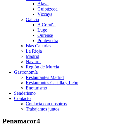
Álava
Guipúzcoa
Vizcaya
Galicia
A Coruña
Lugo
Ourense
Pontevedra
Islas Canarias
La Rioja
Madrid
Navarra
Región de Murcia
Gastronomía
Restaurantes Madrid
Restaurantes Castilla y León
Enoturismo
Senderismo
Contacto
Contacta con nosotros
Trabajamos juntos
Penamacor4