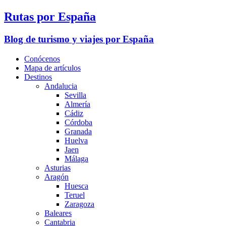
Rutas por España
Blog de turismo y viajes por España
Conócenos
Mapa de artículos
Destinos
Andalucia
Sevilla
Almería
Cádiz
Córdoba
Granada
Huelva
Jaen
Málaga
Asturias
Aragón
Huesca
Teruel
Zaragoza
Baleares
Cantabria