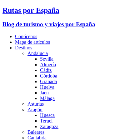
Rutas por España
Blog de turismo y viajes por España
Conócenos
Mapa de artículos
Destinos
Andalucia
Sevilla
Almería
Cádiz
Córdoba
Granada
Huelva
Jaen
Málaga
Asturias
Aragón
Huesca
Teruel
Zaragoza
Baleares
Cantabria