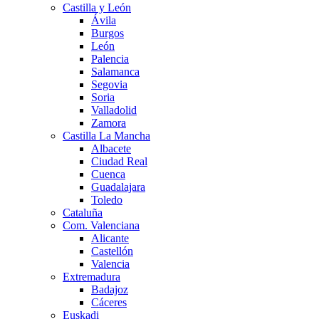
Castilla y León
Ávila
Burgos
León
Palencia
Salamanca
Segovia
Soria
Valladolid
Zamora
Castilla La Mancha
Albacete
Ciudad Real
Cuenca
Guadalajara
Toledo
Cataluña
Com. Valenciana
Alicante
Castellón
Valencia
Extremadura
Badajoz
Cáceres
Euskadi