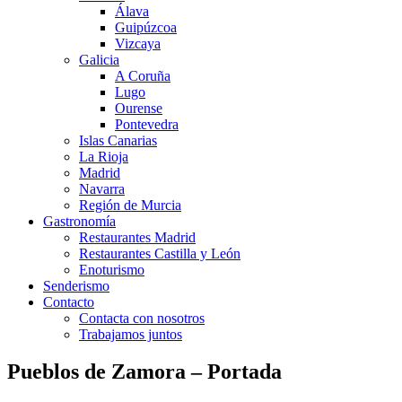
Álava
Guipúzcoa
Vizcaya
Galicia
A Coruña
Lugo
Ourense
Pontevedra
Islas Canarias
La Rioja
Madrid
Navarra
Región de Murcia
Gastronomía
Restaurantes Madrid
Restaurantes Castilla y León
Enoturismo
Senderismo
Contacto
Contacta con nosotros
Trabajamos juntos
Pueblos de Zamora – Portada