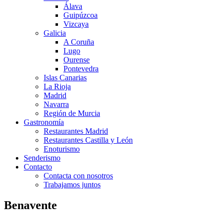
Álava
Guipúzcoa
Vizcaya
Galicia
A Coruña
Lugo
Ourense
Pontevedra
Islas Canarias
La Rioja
Madrid
Navarra
Región de Murcia
Gastronomía
Restaurantes Madrid
Restaurantes Castilla y León
Enoturismo
Senderismo
Contacto
Contacta con nosotros
Trabajamos juntos
Benavente