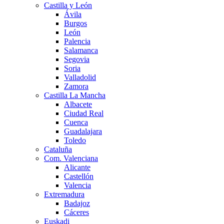
Castilla y León
Ávila
Burgos
León
Palencia
Salamanca
Segovia
Soria
Valladolid
Zamora
Castilla La Mancha
Albacete
Ciudad Real
Cuenca
Guadalajara
Toledo
Cataluña
Com. Valenciana
Alicante
Castellón
Valencia
Extremadura
Badajoz
Cáceres
Euskadi