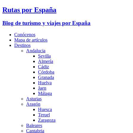
Rutas por España
Blog de turismo y viajes por España
Conócenos
Mapa de artículos
Destinos
Andalucia
Sevilla
Almería
Cádiz
Córdoba
Granada
Huelva
Jaen
Málaga
Asturias
Aragón
Huesca
Teruel
Zaragoza
Baleares
Cantabria