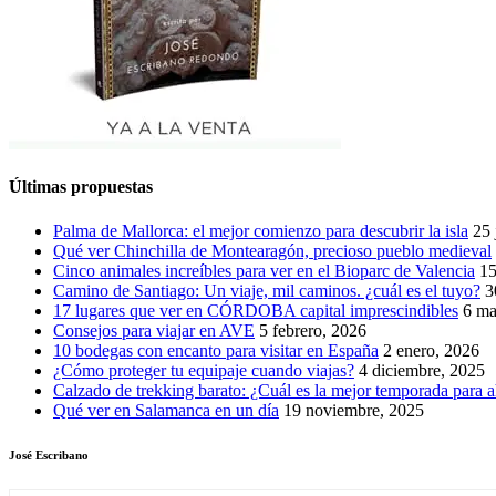
Últimas propuestas
Palma de Mallorca: el mejor comienzo para descubrir la isla
25 
Qué ver Chinchilla de Montearagón, precioso pueblo medieval
Cinco animales increíbles para ver en el Bioparc de Valencia
15
Camino de Santiago: Un viaje, mil caminos. ¿cuál es el tuyo?
3
17 lugares que ver en CÓRDOBA capital imprescindibles
6 ma
Consejos para viajar en AVE
5 febrero, 2026
10 bodegas con encanto para visitar en España
2 enero, 2026
¿Cómo proteger tu equipaje cuando viajas?
4 diciembre, 2025
Calzado de trekking barato: ¿Cuál es la mejor temporada para a
Qué ver en Salamanca en un día
19 noviembre, 2025
José Escribano