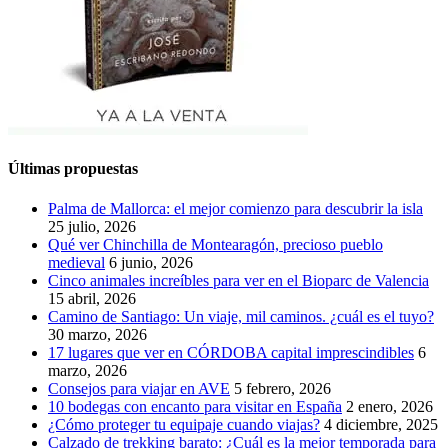
Últimas propuestas
Palma de Mallorca: el mejor comienzo para descubrir la isla
25 julio, 2026
Qué ver Chinchilla de Montearagón, precioso pueblo
medieval
6 junio, 2026
Cinco animales increíbles para ver en el Bioparc de Valencia
15 abril, 2026
Camino de Santiago: Un viaje, mil caminos. ¿cuál es el tuyo?
30 marzo, 2026
17 lugares que ver en CÓRDOBA capital imprescindibles
6
marzo, 2026
Consejos para viajar en AVE
5 febrero, 2026
10 bodegas con encanto para visitar en España
2 enero, 2026
¿Cómo proteger tu equipaje cuando viajas?
4 diciembre, 2025
Calzado de trekking barato: ¿Cuál es la mejor temporada para