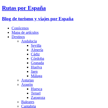
Rutas por España
Blog de turismo y viajes por España
Conócenos
Mapa de artículos
Destinos
Andalucia
Sevilla
Almería
Cádiz
Córdoba
Granada
Huelva
Jaen
Málaga
Asturias
Aragón
Huesca
Teruel
Zaragoza
Baleares
Cantabria