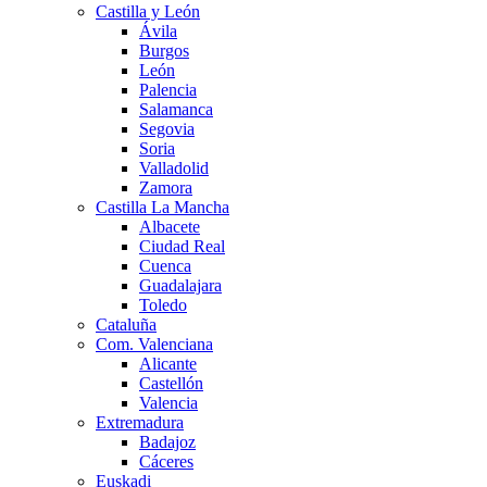
Castilla y León
Ávila
Burgos
León
Palencia
Salamanca
Segovia
Soria
Valladolid
Zamora
Castilla La Mancha
Albacete
Ciudad Real
Cuenca
Guadalajara
Toledo
Cataluña
Com. Valenciana
Alicante
Castellón
Valencia
Extremadura
Badajoz
Cáceres
Euskadi