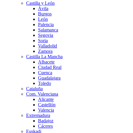
Castilla y León
Ávila
Burgos
León
Palencia
Salamanca
Segovia
Soria
Valladolid
Zamora
Castilla La Mancha
Albacete
Ciudad Real
Cuenca
Guadalajara
Toledo
Cataluña
Com. Valenciana
Alicante
Castellón
Valencia
Extremadura
Badajoz
Cáceres
Euskadi