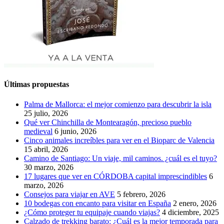
Últimas propuestas
Palma de Mallorca: el mejor comienzo para descubrir la isla
25 julio, 2026
Qué ver Chinchilla de Montearagón, precioso pueblo
medieval
6 junio, 2026
Cinco animales increíbles para ver en el Bioparc de Valencia
15 abril, 2026
Camino de Santiago: Un viaje, mil caminos. ¿cuál es el tuyo?
30 marzo, 2026
17 lugares que ver en CÓRDOBA capital imprescindibles
6
marzo, 2026
Consejos para viajar en AVE
5 febrero, 2026
10 bodegas con encanto para visitar en España
2 enero, 2026
¿Cómo proteger tu equipaje cuando viajas?
4 diciembre, 2025
Calzado de trekking barato: ¿Cuál es la mejor temporada para