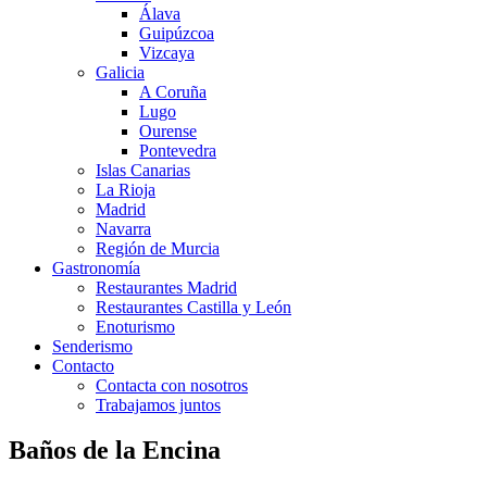
Álava
Guipúzcoa
Vizcaya
Galicia
A Coruña
Lugo
Ourense
Pontevedra
Islas Canarias
La Rioja
Madrid
Navarra
Región de Murcia
Gastronomía
Restaurantes Madrid
Restaurantes Castilla y León
Enoturismo
Senderismo
Contacto
Contacta con nosotros
Trabajamos juntos
Baños de la Encina