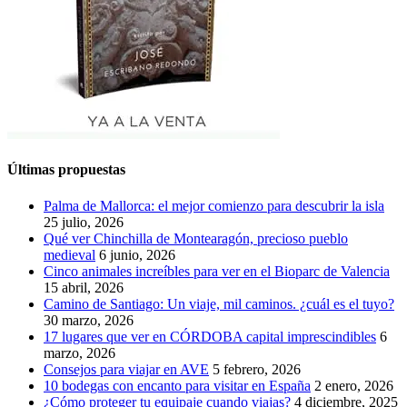
Últimas propuestas
Palma de Mallorca: el mejor comienzo para descubrir la isla
25 julio, 2026
Qué ver Chinchilla de Montearagón, precioso pueblo
medieval
6 junio, 2026
Cinco animales increíbles para ver en el Bioparc de Valencia
15 abril, 2026
Camino de Santiago: Un viaje, mil caminos. ¿cuál es el tuyo?
30 marzo, 2026
17 lugares que ver en CÓRDOBA capital imprescindibles
6
marzo, 2026
Consejos para viajar en AVE
5 febrero, 2026
10 bodegas con encanto para visitar en España
2 enero, 2026
¿Cómo proteger tu equipaje cuando viajas?
4 diciembre, 2025