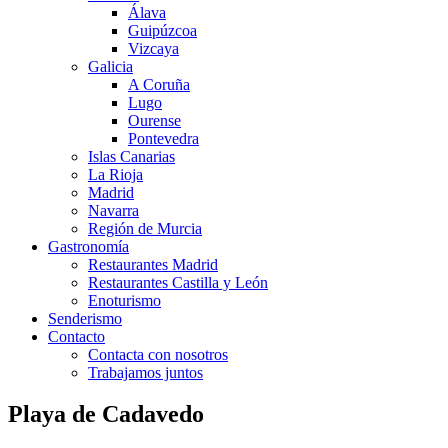
Álava
Guipúzcoa
Vizcaya
Galicia
A Coruña
Lugo
Ourense
Pontevedra
Islas Canarias
La Rioja
Madrid
Navarra
Región de Murcia
Gastronomía
Restaurantes Madrid
Restaurantes Castilla y León
Enoturismo
Senderismo
Contacto
Contacta con nosotros
Trabajamos juntos
Playa de Cadavedo