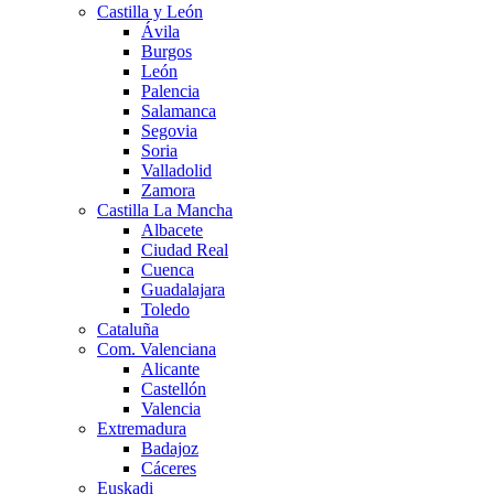
Castilla y León
Ávila
Burgos
León
Palencia
Salamanca
Segovia
Soria
Valladolid
Zamora
Castilla La Mancha
Albacete
Ciudad Real
Cuenca
Guadalajara
Toledo
Cataluña
Com. Valenciana
Alicante
Castellón
Valencia
Extremadura
Badajoz
Cáceres
Euskadi