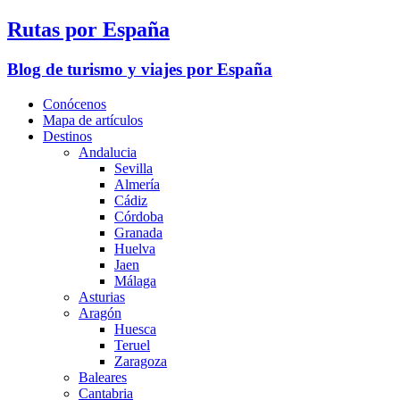
Rutas por España
Blog de turismo y viajes por España
Conócenos
Mapa de artículos
Destinos
Andalucia
Sevilla
Almería
Cádiz
Córdoba
Granada
Huelva
Jaen
Málaga
Asturias
Aragón
Huesca
Teruel
Zaragoza
Baleares
Cantabria