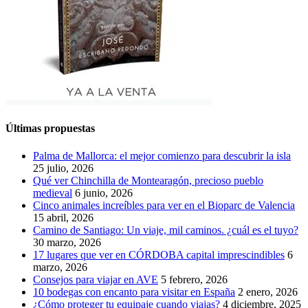
Últimas propuestas
Palma de Mallorca: el mejor comienzo para descubrir la isla
25 julio, 2026
Qué ver Chinchilla de Montearagón, precioso pueblo
medieval
6 junio, 2026
Cinco animales increíbles para ver en el Bioparc de Valencia
15 abril, 2026
Camino de Santiago: Un viaje, mil caminos. ¿cuál es el tuyo?
30 marzo, 2026
17 lugares que ver en CÓRDOBA capital imprescindibles
6
marzo, 2026
Consejos para viajar en AVE
5 febrero, 2026
10 bodegas con encanto para visitar en España
2 enero, 2026
¿Cómo proteger tu equipaje cuando viajas?
4 diciembre, 2025