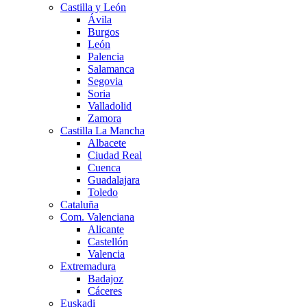
Castilla y León
Ávila
Burgos
León
Palencia
Salamanca
Segovia
Soria
Valladolid
Zamora
Castilla La Mancha
Albacete
Ciudad Real
Cuenca
Guadalajara
Toledo
Cataluña
Com. Valenciana
Alicante
Castellón
Valencia
Extremadura
Badajoz
Cáceres
Euskadi