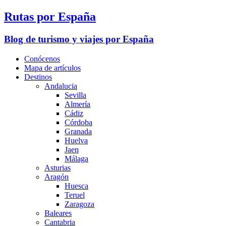
Rutas por España
Blog de turismo y viajes por España
Conócenos
Mapa de artículos
Destinos
Andalucia
Sevilla
Almería
Cádiz
Córdoba
Granada
Huelva
Jaen
Málaga
Asturias
Aragón
Huesca
Teruel
Zaragoza
Baleares
Cantabria