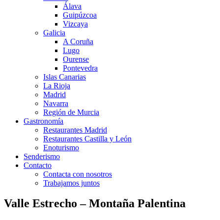
Álava
Guipúzcoa
Vizcaya
Galicia
A Coruña
Lugo
Ourense
Pontevedra
Islas Canarias
La Rioja
Madrid
Navarra
Región de Murcia
Gastronomía
Restaurantes Madrid
Restaurantes Castilla y León
Enoturismo
Senderismo
Contacto
Contacta con nosotros
Trabajamos juntos
Valle Estrecho – Montaña Palentina