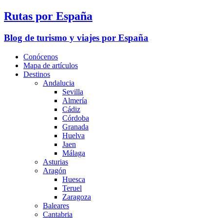
Rutas por España
Blog de turismo y viajes por España
Conócenos
Mapa de artículos
Destinos
Andalucia
Sevilla
Almería
Cádiz
Córdoba
Granada
Huelva
Jaen
Málaga
Asturias
Aragón
Huesca
Teruel
Zaragoza
Baleares
Cantabria