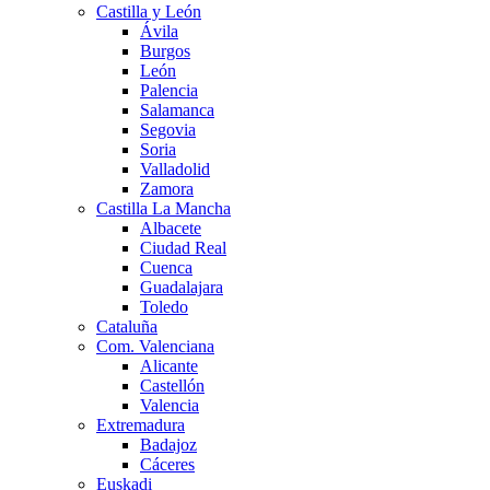
Castilla y León
Ávila
Burgos
León
Palencia
Salamanca
Segovia
Soria
Valladolid
Zamora
Castilla La Mancha
Albacete
Ciudad Real
Cuenca
Guadalajara
Toledo
Cataluña
Com. Valenciana
Alicante
Castellón
Valencia
Extremadura
Badajoz
Cáceres
Euskadi