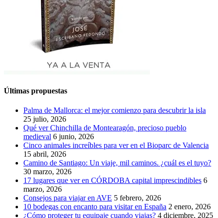
Últimas propuestas
Palma de Mallorca: el mejor comienzo para descubrir la isla
25 julio, 2026
Qué ver Chinchilla de Montearagón, precioso pueblo
medieval
6 junio, 2026
Cinco animales increíbles para ver en el Bioparc de Valencia
15 abril, 2026
Camino de Santiago: Un viaje, mil caminos. ¿cuál es el tuyo?
30 marzo, 2026
17 lugares que ver en CÓRDOBA capital imprescindibles
6
marzo, 2026
Consejos para viajar en AVE
5 febrero, 2026
10 bodegas con encanto para visitar en España
2 enero, 2026
¿Cómo proteger tu equipaje cuando viajas?
4 diciembre, 2025