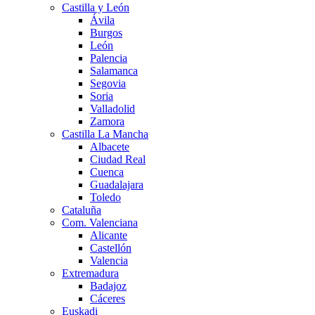
Castilla y León
Ávila
Burgos
León
Palencia
Salamanca
Segovia
Soria
Valladolid
Zamora
Castilla La Mancha
Albacete
Ciudad Real
Cuenca
Guadalajara
Toledo
Cataluña
Com. Valenciana
Alicante
Castellón
Valencia
Extremadura
Badajoz
Cáceres
Euskadi