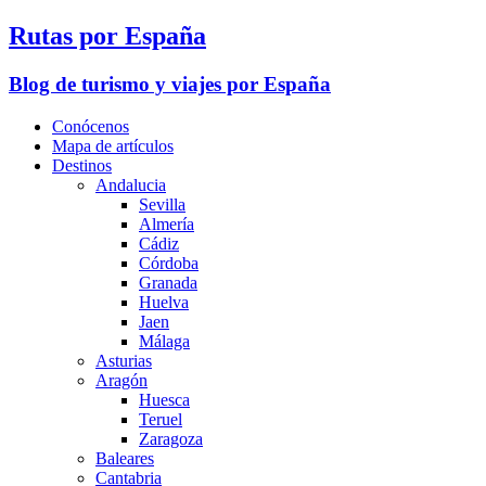
Rutas por España
Blog de turismo y viajes por España
Conócenos
Mapa de artículos
Destinos
Andalucia
Sevilla
Almería
Cádiz
Córdoba
Granada
Huelva
Jaen
Málaga
Asturias
Aragón
Huesca
Teruel
Zaragoza
Baleares
Cantabria