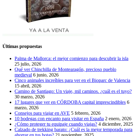
Últimas propuestas
Palma de Mallorca: el mejor comienzo para descubrir la isla
25 julio, 2026
Qué ver Chinchilla de Montearagón, precioso pueblo
medieval
6 junio, 2026
Cinco animales increíbles para ver en el Bioparc de Valencia
15 abril, 2026
Camino de Santiago: Un viaje, mil caminos. ¿cuál es el tuyo?
30 marzo, 2026
17 lugares que ver en CÓRDOBA capital imprescindibles
6
marzo, 2026
Consejos para viajar en AVE
5 febrero, 2026
10 bodegas con encanto para visitar en España
2 enero, 2026
¿Cómo proteger tu equipaje cuando viajas?
4 diciembre, 2025
Calzado de trekking barato: ¿Cuál es la mejor temporada para
ahorrar en tus botas?
21 noviembre, 2025