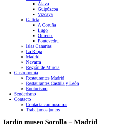
Álava
Guipúzcoa
Vizcaya
Galicia
A Coruña
Lugo
Ourense
Pontevedra
Islas Canarias
La Rioja
Madrid
Navarra
Región de Murcia
Gastronomía
Restaurantes Madrid
Restaurantes Castilla y León
Enoturismo
Senderismo
Contacto
Contacta con nosotros
Trabajamos juntos
Jardín museo Sorolla – Madrid