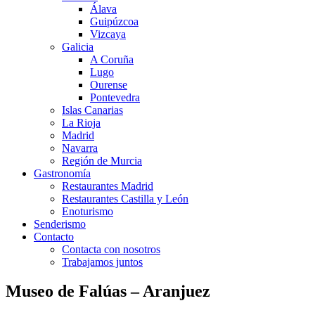
Álava
Guipúzcoa
Vizcaya
Galicia
A Coruña
Lugo
Ourense
Pontevedra
Islas Canarias
La Rioja
Madrid
Navarra
Región de Murcia
Gastronomía
Restaurantes Madrid
Restaurantes Castilla y León
Enoturismo
Senderismo
Contacto
Contacta con nosotros
Trabajamos juntos
Museo de Falúas – Aranjuez