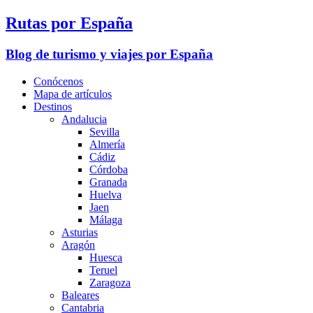
Rutas por España
Blog de turismo y viajes por España
Conócenos
Mapa de artículos
Destinos
Andalucia
Sevilla
Almería
Cádiz
Córdoba
Granada
Huelva
Jaen
Málaga
Asturias
Aragón
Huesca
Teruel
Zaragoza
Baleares
Cantabria