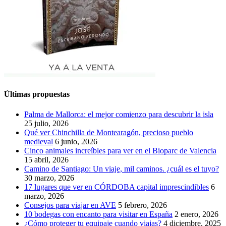
Últimas propuestas
Palma de Mallorca: el mejor comienzo para descubrir la isla
25 julio, 2026
Qué ver Chinchilla de Montearagón, precioso pueblo
medieval
6 junio, 2026
Cinco animales increíbles para ver en el Bioparc de Valencia
15 abril, 2026
Camino de Santiago: Un viaje, mil caminos. ¿cuál es el tuyo?
30 marzo, 2026
17 lugares que ver en CÓRDOBA capital imprescindibles
6
marzo, 2026
Consejos para viajar en AVE
5 febrero, 2026
10 bodegas con encanto para visitar en España
2 enero, 2026
¿Cómo proteger tu equipaje cuando viajas?
4 diciembre, 2025