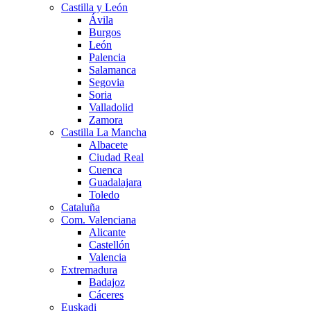
Castilla y León
Ávila
Burgos
León
Palencia
Salamanca
Segovia
Soria
Valladolid
Zamora
Castilla La Mancha
Albacete
Ciudad Real
Cuenca
Guadalajara
Toledo
Cataluña
Com. Valenciana
Alicante
Castellón
Valencia
Extremadura
Badajoz
Cáceres
Euskadi