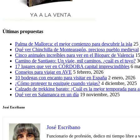
Últimas propuestas
Palma de Mallorca: el mejor comienzo para descubrir la isla
25 
Qué ver Chinchilla de Montearagón, precioso pueblo medieval
Cinco animales increíbles para ver en el Bioparc de Valencia
15
Camino de Santiago: Un viaje, mil caminos. ¿cuál es el tuyo?
3
17 lugares que ver en CÓRDOBA capital imprescindibles
6 ma
Consejos para viajar en AVE
5 febrero, 2026
10 bodegas con encanto para visitar en España
2 enero, 2026
¿Cómo proteger tu equipaje cuando viajas?
4 diciembre, 2025
Calzado de trekking barato: ¿Cuál es la mejor temporada para a
Qué ver en Salamanca en un día
19 noviembre, 2025
José Escribano
José Escribano
Funcionario de profesión, dedico mi tiempo libre a v