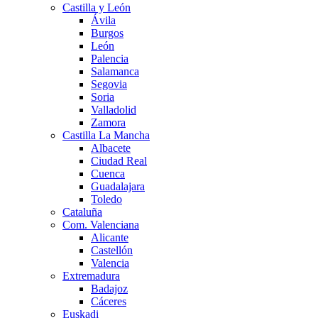
Castilla y León
Ávila
Burgos
León
Palencia
Salamanca
Segovia
Soria
Valladolid
Zamora
Castilla La Mancha
Albacete
Ciudad Real
Cuenca
Guadalajara
Toledo
Cataluña
Com. Valenciana
Alicante
Castellón
Valencia
Extremadura
Badajoz
Cáceres
Euskadi