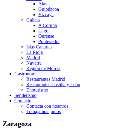
Álava
Guipúzcoa
Vizcaya
Galicia
A Coruña
Lugo
Ourense
Pontevedra
Islas Canarias
La Rioja
Madrid
Navarra
Región de Murcia
Gastronomía
Restaurantes Madrid
Restaurantes Castilla y León
Enoturismo
Senderismo
Contacto
Contacta con nosotros
Trabajamos juntos
Zaragoza