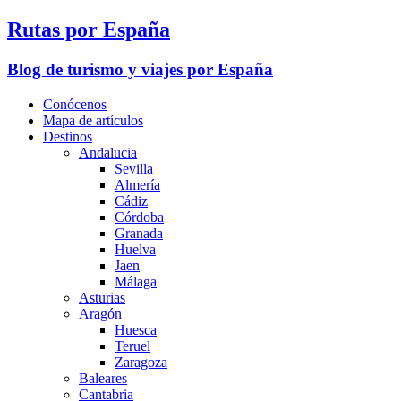
Rutas por España
Blog de turismo y viajes por España
Conócenos
Mapa de artículos
Destinos
Andalucia
Sevilla
Almería
Cádiz
Córdoba
Granada
Huelva
Jaen
Málaga
Asturias
Aragón
Huesca
Teruel
Zaragoza
Baleares
Cantabria